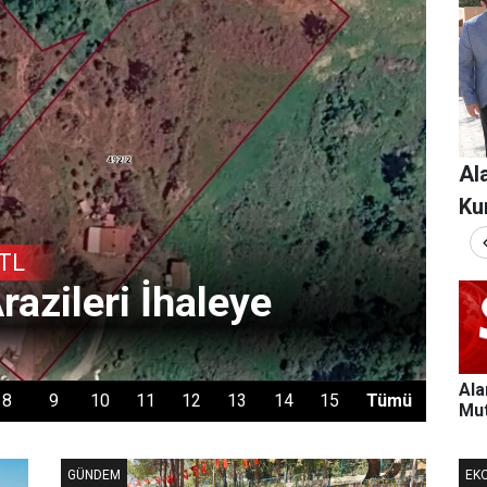
Al
Ku
 TL
razileri İhaleye
Al
Ha
Ala
Tümü
Mut
Yan
GÜNDEM
EK