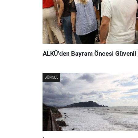
ALKÜ’den Bayram Öncesi Güvenli Y
GÜNCEL