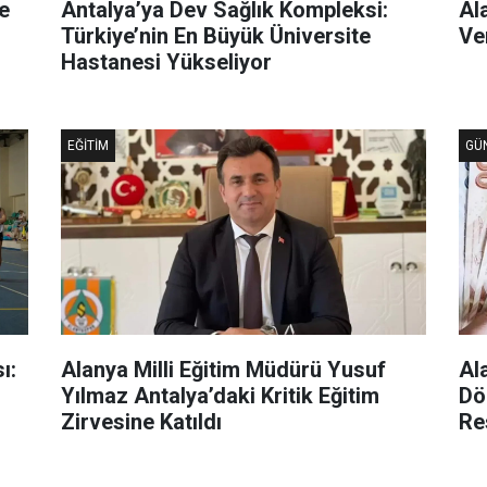
e
Antalya’ya Dev Sağlık Kompleksi:
Al
Türkiye’nin En Büyük Üniversite
Ve
Hastanesi Yükseliyor
EĞITIM
GÜ
ı:
Alanya Milli Eğitim Müdürü Yusuf
Al
Yılmaz Antalya’daki Kritik Eğitim
Dö
Zirvesine Katıldı
Re