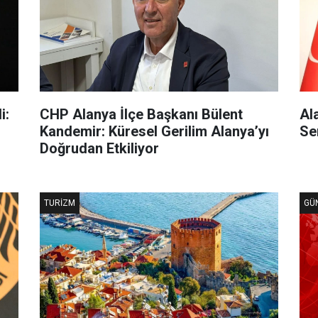
i:
CHP Alanya İlçe Başkanı Bülent
Al
Kandemir: Küresel Gerilim Alanya’yı
Se
Doğrudan Etkiliyor
TURIZM
GÜ