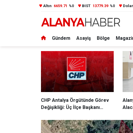
Altın
6659.71
BIST
13779.39
Dola
%0
%0
Gündem
Asayiş
Bölge
Magazi
Butlan’
CHP Antalya Örgütünde Görev
Alan
pki Protesto
Değişikliği: Üç İlçe Başkanı
Alac
Görevden Alındı