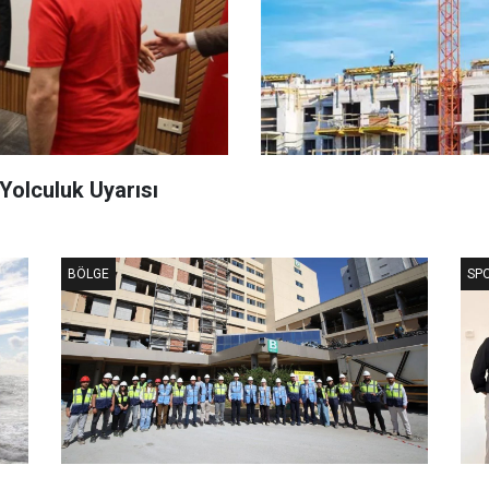
olculuk Uyarısı
BÖLGE
SP