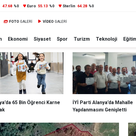
r
47.68
Euro
55.13
Sterlin
64.28
%0
%0
%0
FOTO
GALERİ
VİDEO
GALERİ
n
Ekonomi
Siyaset
Spor
Turizm
Teknoloji
Eğiti
ya’da 65 Bin Öğrenci Karne
İYİ Parti Alanya’da Mahalle
ak
Yapılanmasını Genişletti