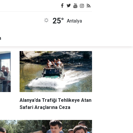
25°
Antalya
m
Alanya’da Trafiği Tehlikeye Atan
ALKÜ Öğrencis
Safari Araçlarına Ceza
Acı Haber