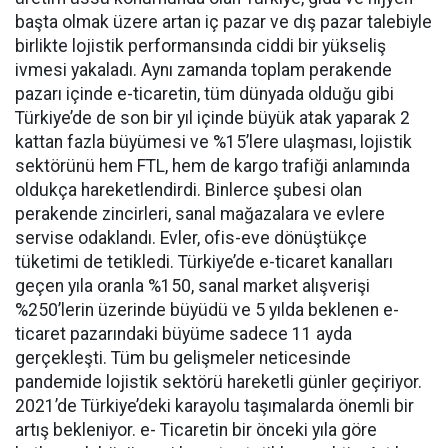
başta olmak üzere artan iç pazar ve dış pazar talebiyle
birlikte lojistik performansında ciddi bir yükseliş
ivmesi yakaladı. Aynı zamanda toplam perakende
pazarı içinde e-ticaretin, tüm dünyada olduğu gibi
Türkiye’de de son bir yıl içinde büyük atak yaparak 2
kattan fazla büyümesi ve %15’lere ulaşması, lojistik
sektörünü hem FTL, hem de kargo trafiği anlamında
oldukça hareketlendirdi. Binlerce şubesi olan
perakende zincirleri, sanal mağazalara ve evlere
servise odaklandı. Evler, ofis-eve dönüştükçe
tüketimi de tetikledi. Türkiye’de e-ticaret kanalları
geçen yıla oranla %150, sanal market alışverişi
%250’lerin üzerinde büyüdü ve 5 yılda beklenen e-
ticaret pazarındaki büyüme sadece 11 ayda
gerçekleşti. Tüm bu gelişmeler neticesinde
pandemide lojistik sektörü hareketli günler geçiriyor.
2021’de Türkiye’deki karayolu taşımalarda önemli bir
artış bekleniyor. e- Ticaretin bir önceki yıla göre