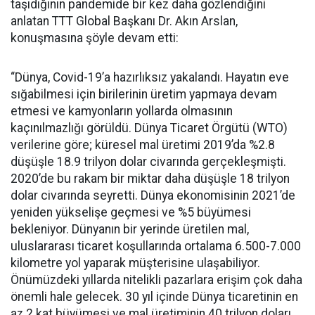
taşıdığının pandemide bir kez daha gözlendiğini
anlatan TTT Global Başkanı Dr. Akın Arslan,
konuşmasına şöyle devam etti:
“Dünya, Covid-19’a hazırlıksız yakalandı. Hayatın eve
sığabilmesi için birilerinin üretim yapmaya devam
etmesi ve kamyonların yollarda olmasının
kaçınılmazlığı görüldü. Dünya Ticaret Örgütü (WTO)
verilerine göre; küresel mal üretimi 2019’da %2.8
düşüşle 18.9 trilyon dolar civarında gerçekleşmişti.
2020’de bu rakam bir miktar daha düşüşle 18 trilyon
dolar civarında seyretti. Dünya ekonomisinin 2021’de
yeniden yükselişe geçmesi ve %5 büyümesi
bekleniyor. Dünyanın bir yerinde üretilen mal,
uluslararası ticaret koşullarında ortalama 6.500-7.000
kilometre yol yaparak müşterisine ulaşabiliyor.
Önümüzdeki yıllarda nitelikli pazarlara erişim çok daha
önemli hale gelecek. 30 yıl içinde Dünya ticaretinin en
az 2 kat büyümesi ve mal üretiminin 40 trilyon doları