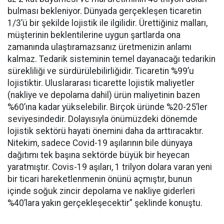
bulması bekleniyor. Dünyada gerçekleşen ticaretin
1/3’ü bir şekilde lojistik ile ilgilidir. Ürettiğiniz malları,
müşterinin beklentilerine uygun şartlarda ona
zamanında ulaştıramazsanız üretmenizin anlamı
kalmaz. Tedarik sisteminin temel dayanacağı tedarikin
sürekliliği ve sürdürülebilirliğidir. Ticaretin %99’u
lojistiktir. Uluslararası ticarette lojistik maliyetler
(nakliye ve depolama dahil) ürün maliyetinin bazen
%60’ına kadar yükselebilir. Birçok üründe %20-25’ler
seviyesindedir. Dolayısıyla önümüzdeki dönemde
lojistik sektörü hayati önemini daha da arttıracaktır.
Nitekim, sadece Covid-19 aşılarının bile dünyaya
dağıtımı tek başına sektörde büyük bir heyecan
yaratmıştır. Covis-19 aşıları, 1 trilyon dolara varan yeni
bir ticari hareketlenmenin önünü açmıştır, bunun
içinde soğuk zincir depolama ve nakliye giderleri
%40’lara yakın gerçekleşecektir” şeklinde konuştu.