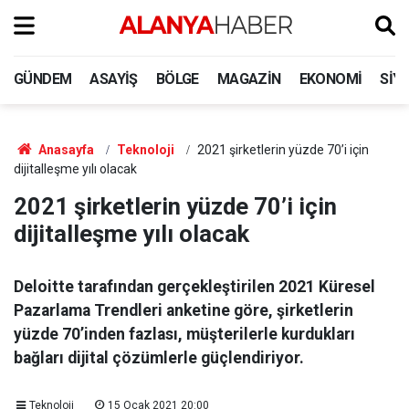
GÜNDEM
ASAYIŞ
BÖLGE
MAGAZIN
EKONOMI
SIY
Anasayfa
Teknoloji
2021 şirketlerin yüzde 70’i için
dijitalleşme yılı olacak
2021 şirketlerin yüzde 70’i için
dijitalleşme yılı olacak
Deloitte tarafından gerçekleştirilen 2021 Küresel
Pazarlama Trendleri anketine göre, şirketlerin
yüzde 70’inden fazlası, müşterilerle kurdukları
bağları dijital çözümlerle güçlendiriyor.
Teknoloji
15 Ocak 2021 20:00