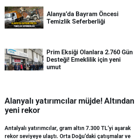
Alanya’da Bayram Öncesi
Temizlik Seferberliği
Prim Eksiği Olanlara 2.760 Gün
Desteği! Emeklilik için yeni
umut
Alanyalı yatırımcılar müjde! Altından
yeni rekor
Antalyalı yatırımcılar, gram altın 7.300 TL’yi aşarak
rekor seviyeye ulaştı. Orta Doğu’daki çatışmalar ve