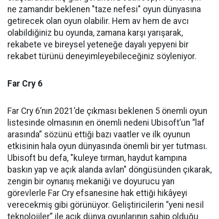
ne zamandır beklenen "taze nefesi" oyun dünyasına
getirecek olan oyun olabilir. Hem av hem de avcı
olabildiğiniz bu oyunda, zamana karşı yarışarak,
rekabete ve bireysel yeteneğe dayalı yepyeni bir
rekabet türünü deneyimleyebileceğiniz söyleniyor.
Far Cry 6
Far Cry 6’nın 2021’de çıkması beklenen 5 önemli oyun
listesinde olmasının en önemli nedeni Ubisoft’un “laf
arasında” sözünü ettiği bazı vaatler ve ilk oyunun
etkisinin hala oyun dünyasında önemli bir yer tutması.
Ubisoft bu defa, "kuleye tırman, haydut kampına
baskın yap ve açık alanda avlan" döngüsünden çıkarak,
zengin bir oynanış mekaniği ve doyurucu yan
görevlerle Far Cry efsanesine hak ettiği hikâyeyi
verecekmiş gibi görünüyor. Geliştiricilerin “yeni nesil
teknolojiler” ile açık dünya oyunlarının sahip olduğu