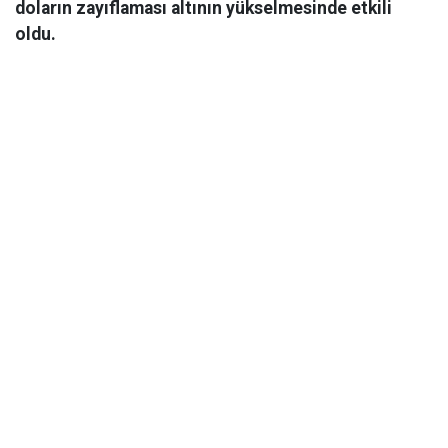
doların zayıflaması altının yükselmesinde etkili
oldu.
Ekonomi
06 Mart 2026 08:44
Gram altın, ABD, İsrail ve İran’da yaşanan çatışmaların