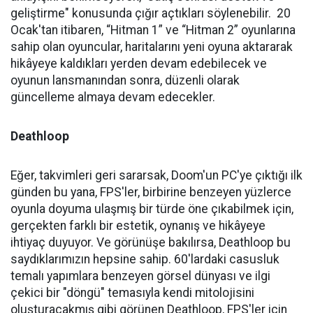
geliştirme" konusunda çığır açtıkları söylenebilir. 20
Ocak'tan itibaren, “Hitman 1” ve “Hitman 2” oyunlarına
sahip olan oyuncular, haritalarını yeni oyuna aktararak
hikâyeye kaldıkları yerden devam edebilecek ve
oyunun lansmanından sonra, düzenli olarak
güncelleme almaya devam edecekler.
Deathloop
Eğer, takvimleri geri sararsak, Doom'un PC'ye çıktığı ilk
günden bu yana, FPS'ler, birbirine benzeyen yüzlerce
oyunla doyuma ulaşmış bir türde öne çıkabilmek için,
gerçekten farklı bir estetik, oynanış ve hikâyeye
ihtiyaç duyuyor. Ve görünüşe bakılırsa, Deathloop bu
saydıklarımızın hepsine sahip. 60'lardaki casusluk
temalı yapımlara benzeyen görsel dünyası ve ilgi
çekici bir "döngü" temasıyla kendi mitolojisini
oluşturacakmış gibi görünen Deathloop, FPS'ler için