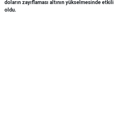
doların zayıflaması altının yükselmesinde etkili
oldu.
Ekonomi
06 Mart 2026 08:44
Gram altın, ABD, İsrail ve İran’da yaşanan çatışmaların