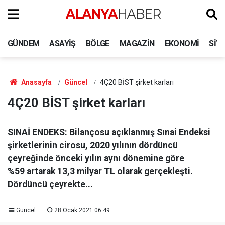
GÜNDEM
ASAYIŞ
BÖLGE
MAGAZIN
EKONOMI
SIY
Anasayfa
Güncel
4Ç20 BİST şirket karları
4Ç20 BİST şirket karları
SINAİ ENDEKS: Bilançosu açıklanmış Sınai Endeksi
şirketlerinin cirosu, 2020 yılının dördüncü
çeyreğinde önceki yılın aynı dönemine göre
%59 artarak 13,3 milyar TL olarak gerçekleşti.
Dördüncü çeyrekte...
Güncel
28 Ocak 2021 06:49