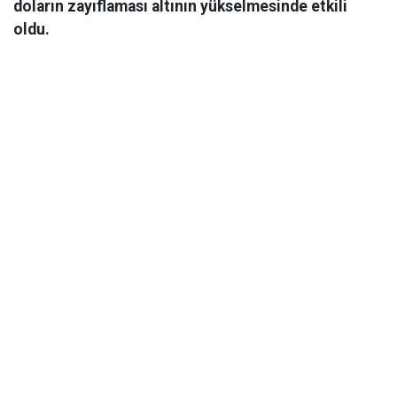
doların zayıflaması altının yükselmesinde etkili
oldu.
Ekonomi
06 Mart 2026 08:44
Gram altın, ABD, İsrail ve İran’da yaşanan çatışmaların