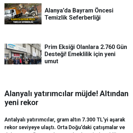
Alanya’da Bayram Öncesi
Temizlik Seferberliği
Prim Eksiği Olanlara 2.760 Gün
Desteği! Emeklilik için yeni
umut
Alanyalı yatırımcılar müjde! Altından
yeni rekor
Antalyalı yatırımcılar, gram altın 7.300 TL’yi aşarak
rekor seviyeye ulaştı. Orta Doğu’daki çatışmalar ve