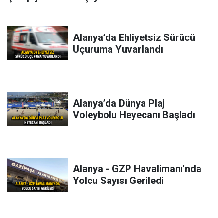
Alanya’da Ehliyetsiz Sürücü
Uçuruma Yuvarlandı
Alanya’da Dünya Plaj
Voleybolu Heyecanı Başladı
Alanya - GZP Havalimanı'nda
Yolcu Sayısı Geriledi