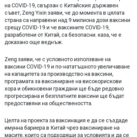
на COVID-19, свързан с Китайския държавен
съвет, Zeng Yixin заяви, че до момента в цялата
страна са направени над 9 милиона дози ваксини
срещу COVID-19 и че ваксините COVID-19,
разработени от Китай, са безопасни. каза, че е
доказано още веднъж.
Zeng заяви, че с условното използване на
ваксини COVID-19 и по-нататъшното увеличаване
на капацитета за производство на ваксини,
програмата за ваксиниране на високорискови
хора и обикновени граждани ще бъде редовно
прогресирана и безплатните ваксини ще бъдат
предоставяни на обществеността.
Целта на проекта за ваксинация е да се създаде
имунна бариера в Китай чрез ваксиниране на
масите, които са подходящи за условията и да се