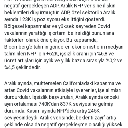
negatif gerçekleşen ADP, Aralık NFP verisine ilişkin
beklentileri düşürmüştür. ADP, özel sektörün Aralık
ayında 123K iş pozisyonu eksilttiğini gösterdi.
Bölgesel kapanmalar ve yüksek seyreden Covid
vakalarının yarattığı iş ortamı belirsizliği bunun ana
faktörleri olarak öne çıkıyor. Bu kapsamda,
Bloomberg’e tahmin gönderen ekonomistlerin medyan
tahminleri NFP için +62K, işsizlik oranı için %6,8 ve
ücret artışları için aylık ve yıllık bazda sırasıyla %0,2 ve
%4,5 şeklindedir.
Aralık ayında, muhtemelen California’daki kapanma ve
artan Covid vakalarının etkisiyle işverenler, işe alımları
durdurdular. İşsizlik başvuruları, Aralık ayında önceki
ayın ortalaması 740K’dan 837K seviyesine gelmiş
durumda. Kasım ayında NFP’deki artış 245K
seviyesindeydi. Aralık verisinde, beklenti zayıf artış
şeklinde olsa da negatif gerçekleşme olasılığı yüksek