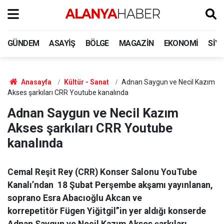
GÜNDEM
ASAYIŞ
BÖLGE
MAGAZIN
EKONOMI
SIY
Anasayfa
Kültür - Sanat
Adnan Saygun ve Necil Kazım
Akses şarkıları CRR Youtube kanalında
Adnan Saygun ve Necil Kazım
Akses şarkıları CRR Youtube
kanalında
Cemal Reşit Rey (CRR) Konser Salonu YouTube
Kanalı’ndan 18 Şubat Perşembe akşamı yayınlanan,
soprano Esra Abacıoğlu Akcan ve
korrepetitör Fügen Yiğitgil”in yer aldığı konserde