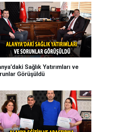
anya’daki Sağlık Yatırımları ve
runlar Görüşüldü