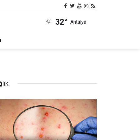
32°
Antalya
m
ğlık