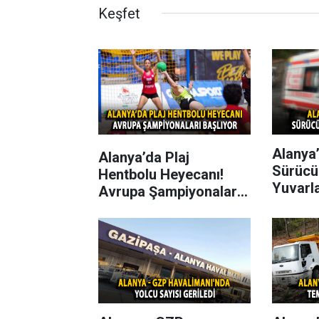
Keşfet
Alanya’
Alanya’da Plaj
Sürücü
Hentbolu Heyecanı!
Yuvarl
Avrupa Şampiyonaları
Başlıyor