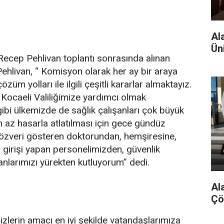
Al
Ün
Recep Pehlivan toplantı sonrasında alınan
Pehlivan, “ Komisyon olarak her ay bir araya
m yolları ile ilgili çeşitli kararlar almaktayız.
ocaeli Valiliğimize yardımcı olmak
bi ülkemizde de sağlık çalışanları çok büyük
 az hasarla atlatılması için gece gündüz
özveri gösteren doktorundan, hemşiresine,
i girişi yapan personelimizden, güvenlik
anlarımızı yürekten kutluyorum” dedi.
Al
Çö
zlerin amacı en iyi şekilde vatandaşlarımıza