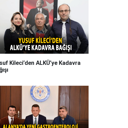
suf Kileci’den ALKÜ’ye Kadavra
ğışı