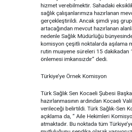
hizmet verebilmektir. Sahadaki eksiklikl
sağlık çalışanlarımıza hazırlanan mev
gerçekleştirildi. Ancak şimdi yaş gru
artacağından mevcut hazırlanan alanla
nedenle Sağlık Müdürlüğü bünyesinde 
komisyon çeşitli noktalarda aşılama 
rutin muayene süreleri 15 dakikadan 1
önlemesi imkansızdır” dedi.
Türkiye’ye Örnek Komisyon
Türk Sağlık Sen Kocaeli Şubesi Başk
hazırlanmasının ardından Kocaeli Valil
verileceği belirtildi. Türk Sağlık-Sen
açıklama da, “ Aile Hekimleri Komis
atmaktadır. Bu noktada tüm Türkiye’y
mutluluğunu sendika olarak yaşıyoru