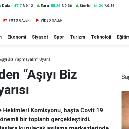
Dolar
47.7
Euro
55.26
Sterlin
64.24
%0.12
%0.36
%0.36
FOTO
GALERİ
VİDEO
GALERİ
n
Ekonomi
Siyaset
Spor
Turizm
Teknoloji
Eğiti
Aşıyı Biz Yapmayalım” Uyarısı
den “Aşıyı Biz
Sa
arısı
e Hekimleri Komisyonu, başta Covit 19
 önemli bir toplantı gerçekleştirdi.
ndaşlara kurulacak aşılama merkezlerinde