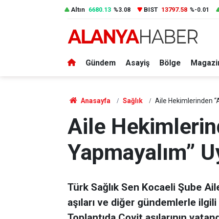
Altın
6680.13
BIST
13797.58
%3.08
%-0.01
Gündem
Asayiş
Bölge
Magazi
Anasayfa
Sağlık
Aile Hekimlerinden “
Aile Hekimlerin
Yapmayalım” Uy
Türk Sağlık Sen Kocaeli Şube Ail
aşıları ve diğer gündemlerle ilgili
Toplantıda Covit aşılarının vata