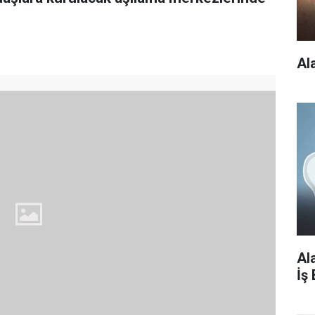
Al
Al
İş