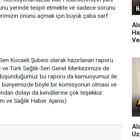
orunu yerinde tespit etmekte ve sadece sorunu
erimizin önünü açmak için büyük çaba sarf
Al
Ha
Ve
-Sen Kocaeli Şubesi olarak hazırlanan raporu
ne ve Türk Sağlık-Sen Genel Merkezimize de
 düşündüğümüz bu raporu da kamuoyumuz ile
ka bünyemizde böyle bir komisyonun olması ve
sından dolayı da kendilerine çok teşekkür
im ve Sağlık Haber Ajansı)
Al
Uz