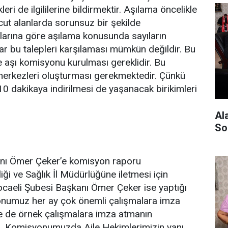
eri de ilgililerine bildirmektir. Aşılama öncelikle
cut alanlarda sorunsuz bir şekilde
plarına göre aşılama konusunda sayıların
r bu talepleri karşılaması mümkün değildir. Bu
aşı komisyonu kurulması gereklidir. Bu
merkezleri oluşturması gerekmektedir. Çünkü
0 dakikaya indirilmesi de yaşanacak birikimleri
Al
So
anı Ömer Çeker’e komisyon raporu
iği ve Sağlık İl Müdürlüğüne iletmesi için
 Kocaeli Şubesi Başkanı Ömer Çeker ise yaptığı
yonumuz her ay çok önemli çalışmalara imza
e de örnek çalışmalara imza atmanın
z. Komisyonumuzda Aile Hekimlerimizin yanı