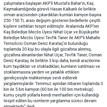
çalışmalara başlayan AKP’li Mustafa Bahar’ın, Kaş
Kaymakamlığında görevli Hasan Kalkanlı ile birlikte
orman arazisinden çıkardıkları kumları kamyon başına
250-750 TL arası değişim gösteren bedellerle çeşitli
kişilere sattıkları tespit edilmiştir. Aralarında AKP’nin
Kaş Belediye Meclis Üyesi Nihat Uçar ve Büyükşehir
Belediye Meclis Üyesi Tevfik Taner ile AKP’li Mahalle
Temsilcisi Osman Deniz Karataç’ın bulunduğu
toplamda 20 kişi bu olayla ilgili gözaltına alınmış,
gözaltına alınanlardan Nihat Uçar, Tevfik Taner, Osman
Deniz Karataç ile birlikte 3 kişi daha, kendi arazilerine
kum taşıdıkları ve stokladıkları, kumların satılması ve
stoklanmasına yardım ve yataklık ettikleri
gerekçesiyle mahkemeye sevk edilerek
yargılanmışlardır. Temmuz ayından itibaren toplamda 3
bin ile 5 bin kamyon (60 bin ile 100 bin metreküp)
kumu çeşitli yollarla kendi menfaatleri için kullandığı
tespit edilen bu isimlerin yargılanma süreci devam
etmektedir” dedi.