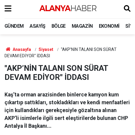
GÜNDEM
ASAYIŞ
BÖLGE
MAGAZIN
EKONOMI
SIY
Anasayfa
Siyaset
"AKP’NİN TALANI SON SÜRAT
DEVAM EDİYOR" İDDASI
"AKP’NİN TALANI SON SÜRAT
DEVAM EDİYOR" İDDASI
Kaş’ta orman arazisinden binlerce kamyon kum
çıkartıp sattıkları, stokladıkları ve kendi menfaatleri
için kullandıkları gerekçesiyle gözaltına alınan
AKP’li isimlerle ilgili sert eleştirilerde bulunan CHP
Antalya İl Başkanı...