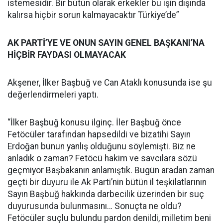
istemesidir. Bir bütün olarak erkekler bu işin dışında
kalırsa hiçbir sorun kalmayacaktır Türkiye’de”
AK PARTİ’YE VE ONUN SAYIN GENEL BAŞKANI’NA
HİÇBİR FAYDASI OLMAYACAK
Akşener, İlker Başbuğ ve Can Ataklı konusunda ise şu
değerlendirmeleri yaptı.
“İlker Başbuğ konusu ilginç. İler Başbuğ önce
Fetöcüler tarafından hapsedildi ve bizatihi Sayın
Erdoğan bunun yanlış olduğunu söylemişti. Biz ne
anladık o zaman? Fetöcü hakim ve savcılara sözü
geçmiyor Başbakanın anlamıştık. Bugün aradan zaman
geçti bir duyuru ile Ak Parti’nin bütün il teşkilatlarının
Sayın Başbuğ hakkında darbecilik üzerinden bir suç
duyurusunda bulunmasını… Sonuçta ne oldu?
Fetöcüler suçlu bulundu pardon denildi, milletim beni