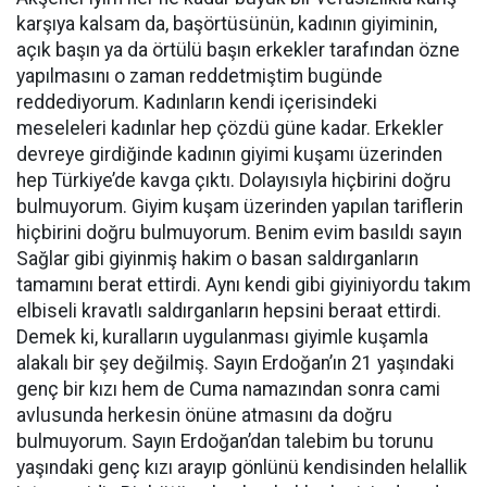
karşıya kalsam da, başörtüsünün, kadının giyiminin,
açık başın ya da örtülü başın erkekler tarafından özne
yapılmasını o zaman reddetmiştim bugünde
reddediyorum. Kadınların kendi içerisindeki
meseleleri kadınlar hep çözdü güne kadar. Erkekler
devreye girdiğinde kadının giyimi kuşamı üzerinden
hep Türkiye’de kavga çıktı. Dolayısıyla hiçbirini doğru
bulmuyorum. Giyim kuşam üzerinden yapılan tariflerin
hiçbirini doğru bulmuyorum. Benim evim basıldı sayın
Sağlar gibi giyinmiş hakim o basan saldırganların
tamamını berat ettirdi. Aynı kendi gibi giyiniyordu takım
elbiseli kravatlı saldırganların hepsini beraat ettirdi.
Demek ki, kuralların uygulanması giyimle kuşamla
alakalı bir şey değilmiş. Sayın Erdoğan’ın 21 yaşındaki
genç bir kızı hem de Cuma namazından sonra cami
avlusunda herkesin önüne atmasını da doğru
bulmuyorum. Sayın Erdoğan’dan talebim bu torunu
yaşındaki genç kızı arayıp gönlünü kendisinden helallik