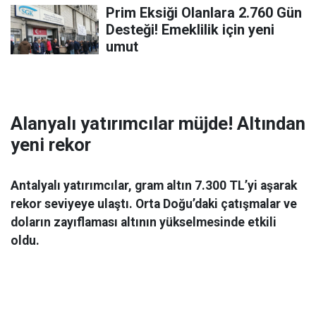
Prim Eksiği Olanlara 2.760 Gün
Desteği! Emeklilik için yeni
umut
Alanyalı yatırımcılar müjde! Altından
yeni rekor
Antalyalı yatırımcılar, gram altın 7.300 TL’yi aşarak
rekor seviyeye ulaştı. Orta Doğu’daki çatışmalar ve
doların zayıflaması altının yükselmesinde etkili
oldu.
Ekonomi
06 Mart 2026 08:44