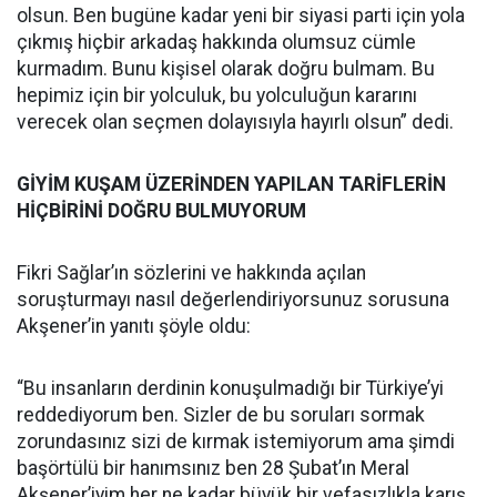
olsun. Ben bugüne kadar yeni bir siyasi parti için yola
çıkmış hiçbir arkadaş hakkında olumsuz cümle
kurmadım. Bunu kişisel olarak doğru bulmam. Bu
hepimiz için bir yolculuk, bu yolculuğun kararını
verecek olan seçmen dolayısıyla hayırlı olsun” dedi.
GİYİM KUŞAM ÜZERİNDEN YAPILAN TARİFLERİN
HİÇBİRİNİ DOĞRU BULMUYORUM
Fikri Sağlar’ın sözlerini ve hakkında açılan
soruşturmayı nasıl değerlendiriyorsunuz sorusuna
Akşener’in yanıtı şöyle oldu:
“Bu insanların derdinin konuşulmadığı bir Türkiye’yi
reddediyorum ben. Sizler de bu soruları sormak
zorundasınız sizi de kırmak istemiyorum ama şimdi
başörtülü bir hanımsınız ben 28 Şubat’ın Meral
Akşener’iyim her ne kadar büyük bir vefasızlıkla karış