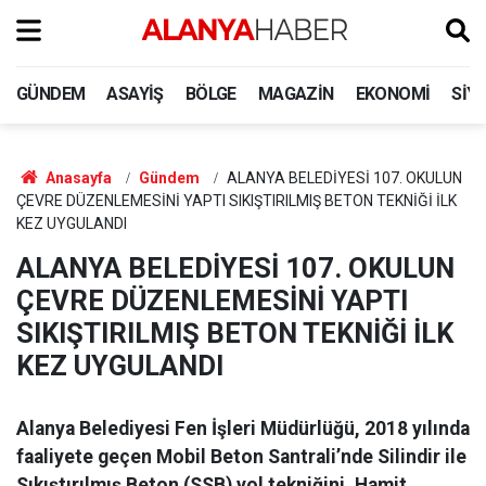
GÜNDEM
ASAYIŞ
BÖLGE
MAGAZIN
EKONOMI
SIY
Anasayfa
Gündem
ALANYA BELEDİYESİ 107. OKULUN
ÇEVRE DÜZENLEMESİNİ YAPTI SIKIŞTIRILMIŞ BETON TEKNİĞİ İLK
KEZ UYGULANDI
ALANYA BELEDİYESİ 107. OKULUN
ÇEVRE DÜZENLEMESİNİ YAPTI
SIKIŞTIRILMIŞ BETON TEKNİĞİ İLK
KEZ UYGULANDI
Alanya Belediyesi Fen İşleri Müdürlüğü, 2018 yılında
faaliyete geçen Mobil Beton Santrali’nde Silindir ile
Sıkıştırılmış Beton (SSB) yol tekniğini, Hamit