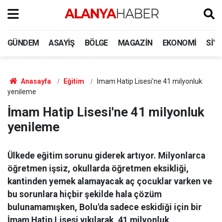
GÜNDEM
ASAYIŞ
BÖLGE
MAGAZIN
EKONOMI
SIY
Anasayfa
Eğitim
İmam Hatip Lisesi'ne 41 milyonluk
yenileme
İmam Hatip Lisesi'ne 41 milyonluk
yenileme
Ülkede eğitim sorunu giderek artıyor. Milyonlarca
öğretmen işsiz, okullarda öğretmen eksikliği,
kantinden yemek alamayacak aç çocuklar varken ve
bu sorunlara hiçbir şekilde hala çözüm
bulunamamışken, Bolu'da sadece eskidiği için bir
İmam Hatip Lisesi yıkılarak, 41 milyonluk