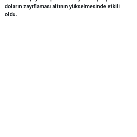
doların zayıflaması altının yükselmesinde etkili
oldu.
Ekonomi
06 Mart 2026 08:44