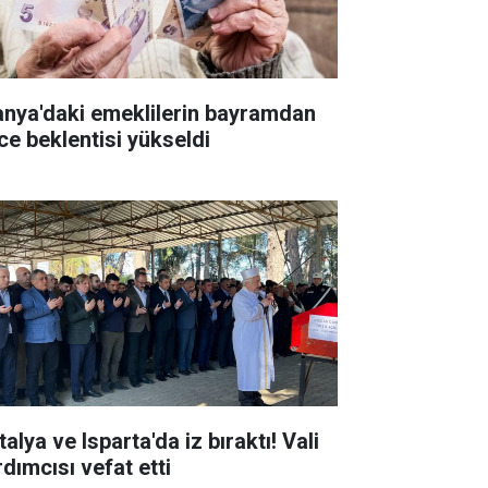
anya'daki emeklilerin bayramdan
ce beklentisi yükseldi
alya ve Isparta'da iz bıraktı! Vali
rdımcısı vefat etti