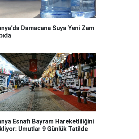
anya’da Damacana Suya Yeni Zam
pıda
anya Esnafı Bayram Hareketliliğini
kliyor: Umutlar 9 Günlük Tatilde