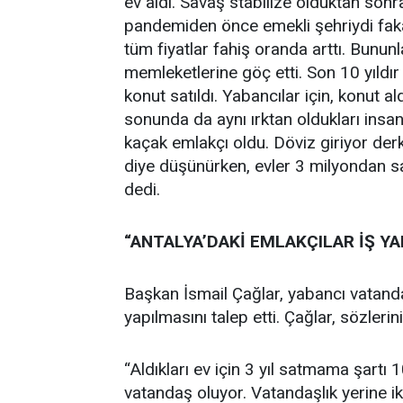
ev aldı. Savaş stabilize olduktan son
pandemiden önce emekli şehriydi faka
tüm fiyatlar fahiş oranda arttı. Bunun
memleketlerine göç etti. Son 10 yıldı
konut satıldı. Yabancılar için, konut al
sonunda da aynı ırktan oldukları insanl
kaçak emlakçı oldu. Döviz giriyor derk
diye düşünürken, evler 3 milyondan s
dedi.
“ANTALYA’DAKİ EMLAKÇILAR İŞ Y
Başkan İsmail Çağlar, yabancı vatanda
yapılmasını talep etti. Çağlar, sözleri
“Aldıkları ev için 3 yıl satmama şartı 10 
vatandaş oluyor. Vatandaşlık yerine i