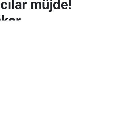
mcılar müjde!
ekor
 7.300 TL’yi aşarak rekor seviyeye ulaştı.
arın zayıflaması altının yükselmesinde