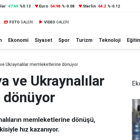
lar
47.69
Euro
54.98
Sterlin
64.2
%0.13
%-0.08
%-0.12
FOTO
GALERİ
VİDEO
GALERİ
n
Ekonomi
Siyaset
Spor
Turizm
Teknoloji
Eğiti
ve Ukraynalılar memleketlerine dönüyor
a ve Ukraynalılar
Ek
 dönüyor
nalıların memleketlerine dönüşü,
isiyle hız kazanıyor.