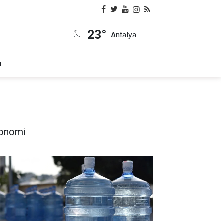
23°
Antalya
m
onomi