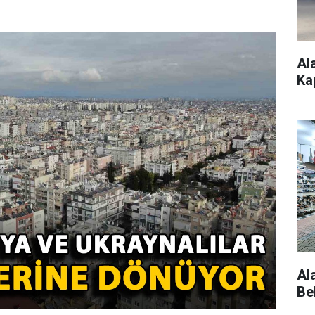
Al
Ka
Al
Be