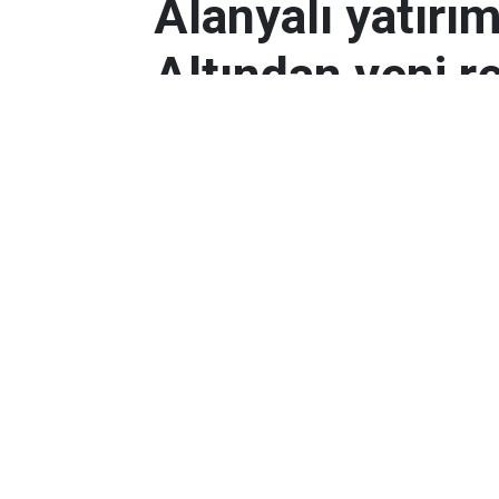
Alanyalı yatırı
Altından yeni r
Antalyalı yatırımcılar, gram altın
Orta Doğu’daki çatışmalar ve dol
etkili oldu.
Ekonomi
Yayınlanma:
06 Mart 2026 08:44