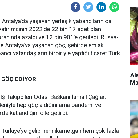
Antalya’da yaşayan yerleşik yabancıların da
atırımcının 2022’de 22 bin 17 adet olan
ranında azaldı ve 12 bin 901’e geriledi. Rusya-
le Antalya’ya yaşanan göç, şehirde emlak
ncı vatandaşların birbiriyle yaptığı ticaret Türk
Al
 GÖÇ EDİYOR
Ma
 İş Takipçileri Odası Başkanı İsmail Çağlar,
nedeniyle hep göç aldığını ama pandemi ve
de katlandığını dile getirdi.
r, Türkiye’ye gelip hem ikametgah hem çok fazla