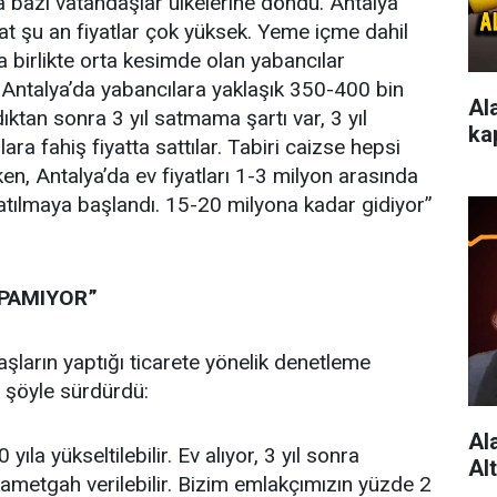
ra bazı vatandaşlar ülkelerine döndü. Antalya
t şu an fiyatlar çok yüksek. Yeme içme dahil
la birlikte orta kesimde olan yabancılar
r Antalya’da yabancılara yaklaşık 350-400 bin
Al
dıktan sonra 3 yıl satmama şartı var, 3 yıl
ka
ara fahiş fiyatta sattılar. Tabiri caizse hepsi
en, Antalya’da ev fiyatları 1-3 milyon arasında
atılmaya başlandı. 15-20 milyona kadar gidiyor”
APAMIYOR”
şların yaptığı ticarete yönelik denetleme
ni şöyle sürdürdü:
Al
yıla yükseltilebilir. Ev alıyor, 3 yıl sonra
Al
kametgah verilebilir. Bizim emlakçımızın yüzde 2