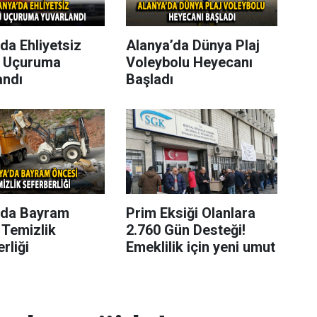
da Ehliyetsiz
Alanya’da Dünya Plaj
 Uçuruma
Voleybolu Heyecanı
andı
Başladı
’da Bayram
Prim Eksiği Olanlara
 Temizlik
2.760 Gün Desteği!
rliği
Emeklilik için yeni umut