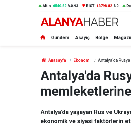
Altın
6540.82
BIST
13798.82
Do
%0.93
%0
Gündem
Asayiş
Bölge
Magazi
Anasayfa
Ekonomi
Antalya'da Rusya 
Antalya'da Rusy
memleketlerine
Antalya'da yaşayan Rus ve Ukray
ekonomik ve siyasi faktörlerin etk