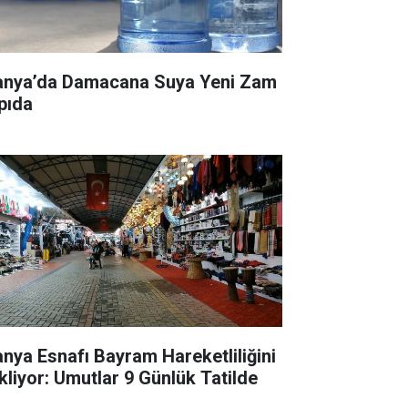
anya’da Damacana Suya Yeni Zam
pıda
anya Esnafı Bayram Hareketliliğini
kliyor: Umutlar 9 Günlük Tatilde