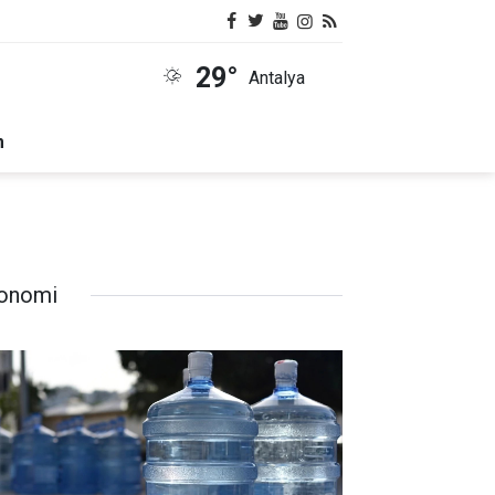
29°
Antalya
m
onomi