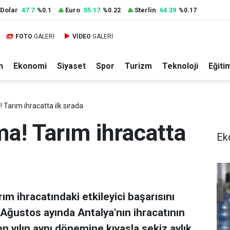
Dolar
47.7
Euro
55.17
Sterlin
64.39
%0.1
%0.22
%0.17
FOTO
GALERİ
VİDEO
GALERİ
n
Ekonomi
Siyaset
Spor
Turizm
Teknoloji
Eğiti
Tarım ihracatta ilk sırada
a! Tarım ihracatta
Ek
ım ihracatındaki etkileyici başarısını
 Ağustos ayında Antalya'nın ihracatının
n yılın aynı dönemine kıyasla sekiz aylık