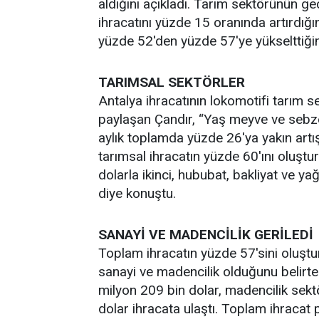
aldığını açıkladı. Tarım sektörünün g
ihracatını yüzde 15 oranında artırdığın
yüzde 52'den yüzde 57'ye yükselttiğini
TARIMSAL SEKTÖRLER
Antalya ihracatının lokomotifi tarım s
paylaşan Çandır, “Yaş meyve ve sebze
aylık toplamda yüzde 26'ya yakın artış
tarımsal ihracatın yüzde 60'ını oluştu
dolarla ikinci, hububat, bakliyat ve y
diye konuştu.
SANAYİ VE MADENCİLİK GERİLEDİ
Toplam ihracatın yüzde 57'sini oluştu
sanayi ve madencilik olduğunu belirte
milyon 209 bin dolar, madencilik sek
dolar ihracata ulaştı. Toplam ihracat