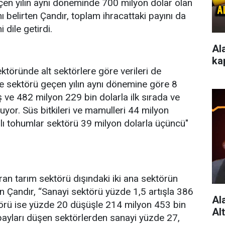
eçen yılın aynı döneminde 700 milyon dolar olan
ı belirten Çandır, toplam ihracattaki payını da
 dile getirdi.
Al
ka
ektöründe alt sektörlere göre verileri de
 sektörü geçen yılın aynı dönemine göre 8
 ve 482 milyon 229 bin dolarla ilk sırada ve
ruyor. Süs bitkileri ve mamulleri 44 milyon
ağlı tohumlar sektörü 39 milyon dolarla üçüncü"
ran tarım sektörü dışındaki iki ana sektörün
n Çandır, “Sanayi sektörü yüzde 1,5 artışla 386
Al
törü ise yüzde 20 düşüşle 214 milyon 453 bin
Al
 payları düşen sektörlerden sanayi yüzde 27,