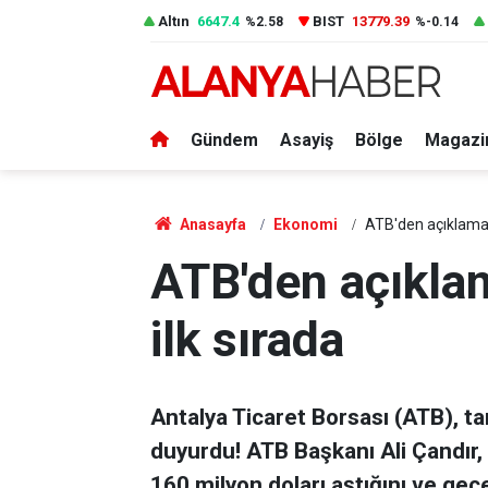
Altın
6647.4
BIST
13779.39
%2.58
%-0.14
Gündem
Asayiş
Bölge
Magazi
Anasayfa
Ekonomi
ATB'den açıklama! 
ATB'den açıklam
ilk sırada
Antalya Ticaret Borsası (ATB), tar
duyurdu! ATB Başkanı Ali Çandır,
160 milyon doları aştığını ve geçe