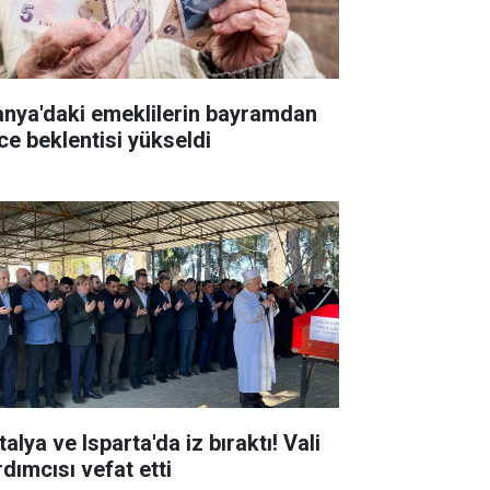
anya'daki emeklilerin bayramdan
ce beklentisi yükseldi
alya ve Isparta'da iz bıraktı! Vali
rdımcısı vefat etti