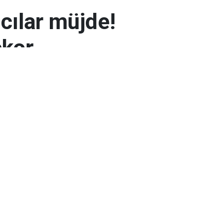
mcılar müjde!
ekor
 7.300 TL’yi aşarak rekor seviyeye ulaştı.
arın zayıflaması altının yükselmesinde