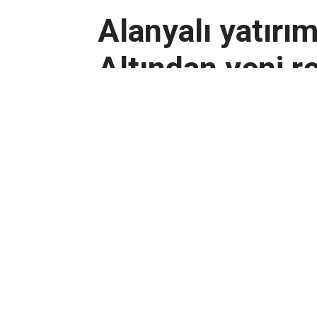
Alanyalı yatırı
Altından yeni r
Antalyalı yatırımcılar, gram altın
Orta Doğu’daki çatışmalar ve dol
etkili oldu.
Ekonomi
Yayınlanma:
06 Mart 2026 08:44