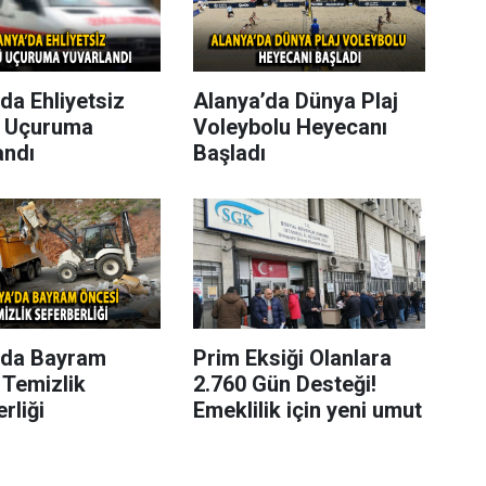
da Ehliyetsiz
Alanya’da Dünya Plaj
 Uçuruma
Voleybolu Heyecanı
andı
Başladı
’da Bayram
Prim Eksiği Olanlara
 Temizlik
2.760 Gün Desteği!
rliği
Emeklilik için yeni umut