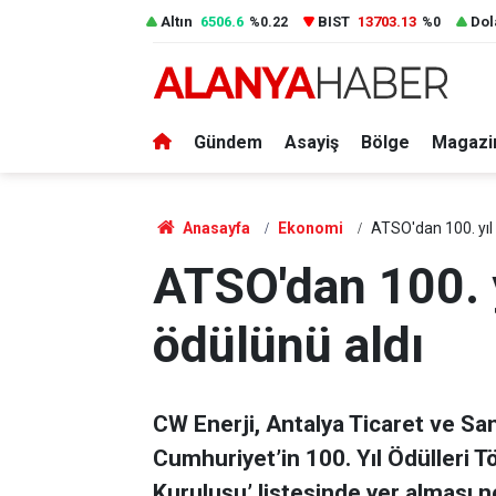
Altın
6506.6
BIST
13703.13
Dol
%0.22
%0
Gündem
Asayiş
Bölge
Magazi
Anasayfa
Ekonomi
ATSO'dan 100. yıl 
ATSO'dan 100. y
ödülünü aldı
CW Enerji, Antalya Ticaret ve Sa
Cumhuriyet’in 100. Yıl Ödülleri 
Kuruluşu’ listesinde yer alması 