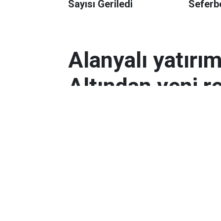
Sayısı Geriledi
Seferbe
Alanyalı yatırı
Altından yeni r
Antalyalı yatırımcılar, gram altın
Orta Doğu’daki çatışmalar ve dol
etkili oldu.
Ekonomi
Yayınlanma:
06 Mart 2026 08:44