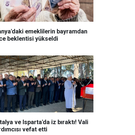
anya'daki emeklilerin bayramdan
ce beklentisi yükseldi
alya ve Isparta'da iz bıraktı! Vali
rdımcısı vefat etti