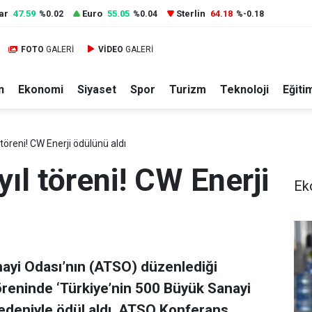
ar
47.59
Euro
55.05
Sterlin
64.18
%0.02
%0.04
%-0.18
FOTO
GALERİ
VİDEO
GALERİ
n
Ekonomi
Siyaset
Spor
Turizm
Teknoloji
Eğiti
töreni! CW Enerji ödülünü aldı
ıl töreni! CW Enerji
Ek
nayi Odası’nın (ATSO) düzenlediği
Töreninde ‘Türkiye’nin 500 Büyük Sanayi
nedeniyle ödül aldı. ATSO Konferans