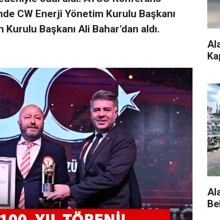
ende CW Enerji Yönetim Kurulu Başkanı
Kurulu Başkanı Ali Bahar’dan aldı.
Al
Ka
Al
Be