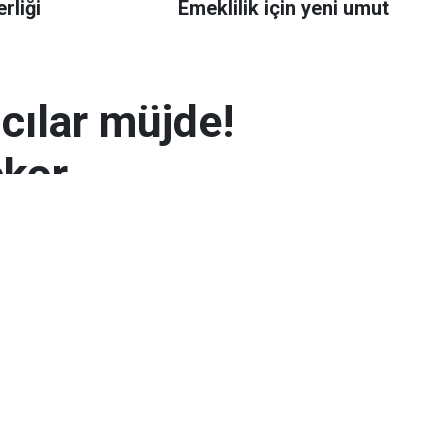
rliği
Emeklilik için yeni umut
mcılar müjde!
ekor
 7.300 TL’yi aşarak rekor seviyeye ulaştı.
arın zayıflaması altının yükselmesinde