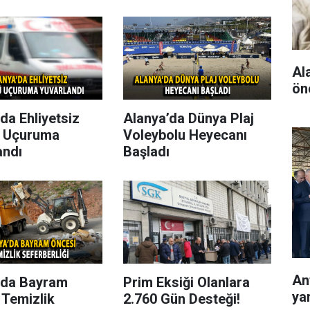
Al
ön
da Ehliyetsiz
Alanya’da Dünya Plaj
 Uçuruma
Voleybolu Heyecanı
andı
Başladı
Ant
’da Bayram
Prim Eksiği Olanlara
ya
 Temizlik
2.760 Gün Desteği!