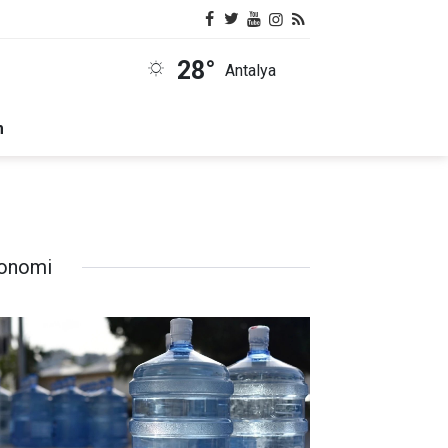
28°
Antalya
m
onomi