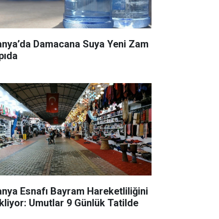
anya’da Damacana Suya Yeni Zam
pıda
anya Esnafı Bayram Hareketliliğini
kliyor: Umutlar 9 Günlük Tatilde