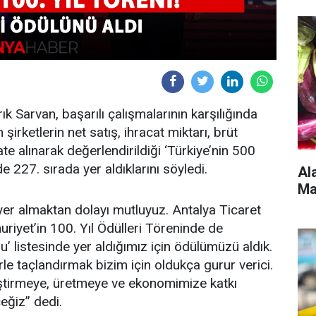
 Sarvan, başarılı çalışmalarının karşılığında
şirketlerin net satış, ihracat miktarı, brüt
e alınarak değerlendirildiği ‘Türkiye’nin 500
 227. sırada yer aldıklarını söyledi.
Al
Ma
 yer almaktan dolayı mutluyuz. Antalya Ticaret
riyet’in 100. Yıl Ödülleri Töreninde de
’ listesinde yer aldığımız için ödülümüzü aldık.
rle taçlandırmak bizim için oldukça gurur verici.
liştirmeye, üretmeye ve ekonomimize katkı
ğiz” dedi.