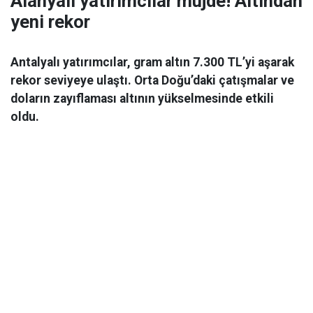
Alanyalı yatırımcılar müjde! Altından
yeni rekor
Antalyalı yatırımcılar, gram altın 7.300 TL’yi aşarak
rekor seviyeye ulaştı. Orta Doğu’daki çatışmalar ve
doların zayıflaması altının yükselmesinde etkili
oldu.
Ekonomi
06 Mart 2026 08:44