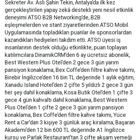
Sekreter Av. Aslı Şahin Tekin, Antalya’da ilk kez
gerçekleştirilen yapay zekâ destekli yeni nesil etkinlik
deneyimi ATSO B2B Networking’de, B2B
eşleşmelerden ve stant ziyaretlerinden ATSO Mobil
Uygulamasında topladıkları puanlar ile sponsorlardan
kazandıkları hediyeleri takdim etti. ATSO üyesi iş
insanlarının destek olduğu etkinlikte, puan toplayan
katılımcılara DinamikCRM’den 6 ay ücretsiz abonelik,
Best Western Plus Otel’den 2 gece 3 gün yarım
pansiyon konaklama, Bex Coffe’den filtre kahve takımı,
Birebir İngilizce’den 16 bin TL değerinde 1 aylık eğitim,
Xanadu Island Hotel’den 2 çifte 5 yıldızlı 2 gece 3 gün
her şey dahil konaklama, Kosa Butik Otel’den 1 çifte 3
gece 4 gün kahvaltı dahil konaklama, Best Western
Plus Otel’den 1 çifte 2 gece 3 gün yarım pansiyon
konaklama, Bex Coffe’den filtre kahve takımı, Yüce
Rent a Car’dan 3 kişiye 3 günlük araç kiralama, Başaran
Akademi’den 12 bin 600 TL değerinde A1 İngilizce
kursu ve Parlak Restaurant’tan 3 çifte akşam yemeği