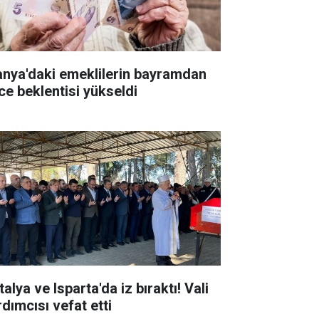
anya'daki emeklilerin bayramdan
ce beklentisi yükseldi
alya ve Isparta'da iz bıraktı! Vali
rdımcısı vefat etti