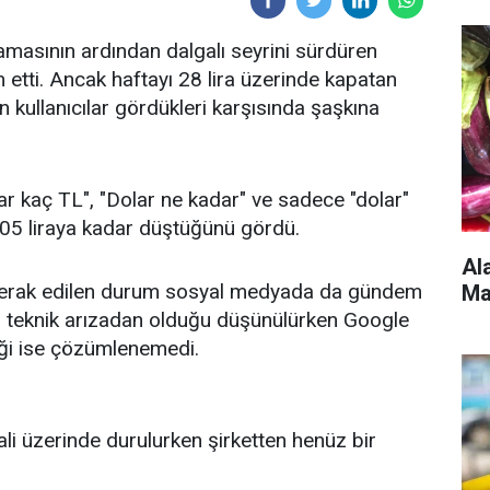
lamasının ardından dalgalı seyrini sürdüren
m etti. Ancak haftayı 28 lira üzerinde kapatan
 kullanıcılar gördükleri karşısında şaşkına
ar kaç TL", "Dolar ne kadar" ve sadece "dolar"
4,05 liraya kadar düştüğünü gördü.
Al
 merak edilen durum sosyal medyada da gündem
Ma
ın teknik arızadan olduğu düşünülürken Google
iği ise çözümlenemedi.
li üzerinde durulurken şirketten henüz bir