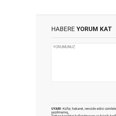
HABERE
YORUM KAT
UYARI:
Küfür, hakaret, rencide edici cümleler 
yazılmamış,
Türkçe karakter kullanılmayan ve büyük har