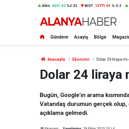
Altın
6631.42
BIST
13771.01
%2.33
%-0.2
Gündem
Asayiş
Bölge
Magazi
Anasayfa
Ekonomi
Dolar 24 liraya mı
Dolar 24 liraya
Bugün, Google'ın arama kısmında 
Vatandaş durumun gerçek olup, o
açıklama gelmedi.
Ekonomi
Yayınlanma:
29 Ekim 2023 23:14