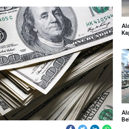
Al
Ka
Al
Be