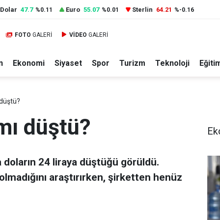
Dolar
47.7
Euro
55.07
Sterlin
64.21
%0.11
%0.01
%-0.16
FOTO
GALERİ
VİDEO
GALERİ
n
Ekonomi
Siyaset
Spor
Turizm
Teknoloji
Eğiti
 düştü?
 mı düştü?
Ek
doların 24 liraya düştüğü görüldü.
lmadığını araştırırken, şirketten henüz