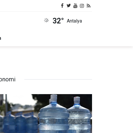
32°
Antalya
m
onomi