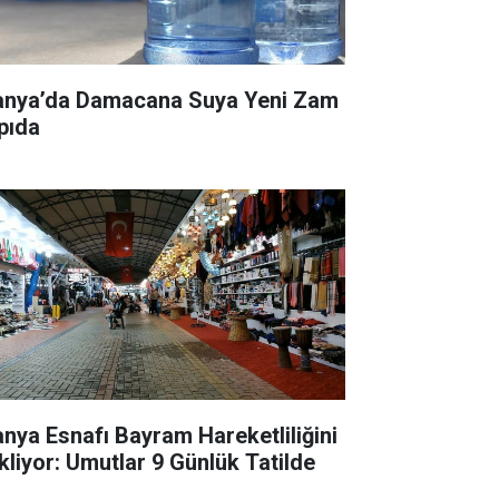
anya’da Damacana Suya Yeni Zam
pıda
anya Esnafı Bayram Hareketliliğini
kliyor: Umutlar 9 Günlük Tatilde