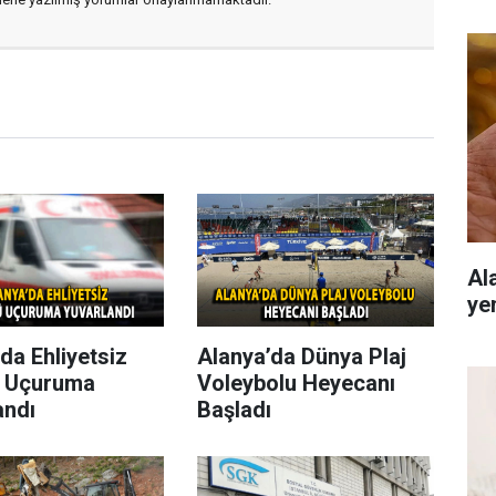
Al
ye
da Ehliyetsiz
Alanya’da Dünya Plaj
 Uçuruma
Voleybolu Heyecanı
andı
Başladı