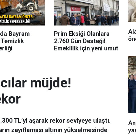
Al
’da Bayram
Prim Eksiği Olanlara
ön
 Temizlik
2.760 Gün Desteği!
rliği
Emeklilik için yeni umut
mcılar müjde!
ekor
 7.300 TL’yi aşarak rekor seviyeye ulaştı.
Ant
arın zayıflaması altının yükselmesinde
ya