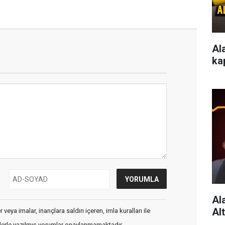
Al
ka
Al
Al
veya imalar, inançlara saldırı içeren, imla kuralları ile
flerle yazılmış yorumlar onaylanmamaktadır.