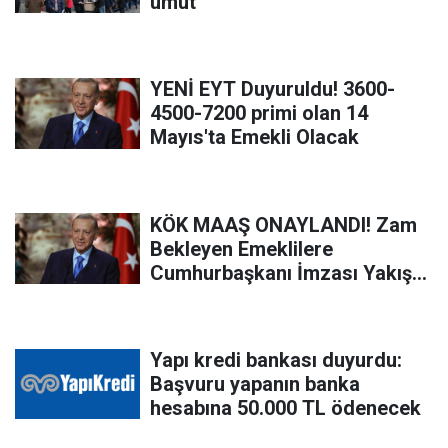
umut
YENİ EYT Duyuruldu! 3600-
4500-7200 primi olan 14
Mayıs'ta Emekli Olacak
KÖK MAAŞ ONAYLANDI! Zam
Bekleyen Emeklilere
Cumhurbaşkanı İmzası Yakıştı!
Emeklilere Maaş Artışı Haberi
Geldi!
Yapı kredi bankası duyurdu:
Başvuru yapanın banka
hesabına 50.000 TL ödenecek