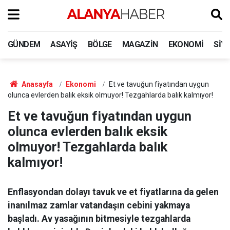
GÜNDEM
ASAYIŞ
BÖLGE
MAGAZIN
EKONOMI
SIY
Anasayfa
Ekonomi
Et ve tavuğun fiyatından uygun
olunca evlerden balık eksik olmuyor! Tezgahlarda balık kalmıyor!
Et ve tavuğun fiyatından uygun
olunca evlerden balık eksik
olmuyor! Tezgahlarda balık
kalmıyor!
Enflasyondan dolayı tavuk ve et fiyatlarına da gelen
inanılmaz zamlar vatandaşın cebini yakmaya
başladı. Av yasağının bitmesiyle tezgahlarda