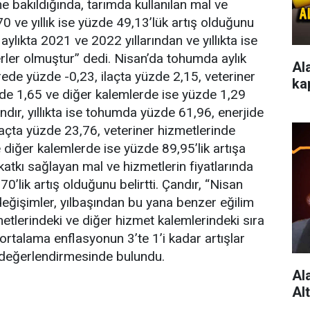
e bakıldığında, tarımda kullanılan mal ve
70 ve yıllık ise yüzde 49,13’lük artış olduğunu
e aylıkta 2021 ve 2022 yıllarından ve yıllıkta ise
rler olmuştur” dedi. Nisan’da tohumda aylık
Al
ede yüzde -0,23, ilaçta yüzde 2,15, veteriner
ka
de 1,65 ve diğer kalemlerde ise yüzde 1,29
ndır, yıllıkta ise tohumda yüzde 61,96, enerjide
açta yüzde 23,76, veteriner hizmetlerinde
iğer kalemlerde ise yüzde 89,95’lik artışa
 katkı sağlayan mal ve hizmetlerin fiyatlarında
70’lik artış olduğunu belirtti. Çandır, “Nisan
eğişimler, yılbaşından bu yana benzer eğilim
metlerindeki ve diğer hizmet kalemlerindeki sıra
i ortalama enflasyonun 3’te 1’i kadar artışlar
 değerlendirmesinde bulundu.
Al
Al