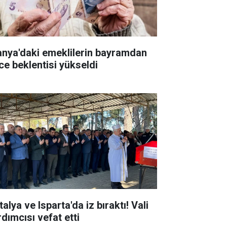
anya'daki emeklilerin bayramdan
ce beklentisi yükseldi
alya ve Isparta'da iz bıraktı! Vali
rdımcısı vefat etti