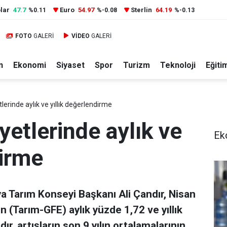
lar
47.7
Euro
54.97
Sterlin
64.19
%0.11
%-0.08
%-0.13
FOTO
GALERİ
VİDEO
GALERİ
n
Ekonomi
Siyaset
Spor
Turizm
Teknoloji
Eğiti
lerinde aylık ve yıllık değerlendirme
yetlerinde aylık ve
Ek
dirme
ya Tarım Konseyi Başkanı Ali Çandır, Nisan
in (Tarım-GFE) aylık yüzde 1,72 ve yıllık
dır, artışların son 9 yılın ortalamalarının