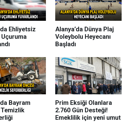
da Ehliyetsiz
Alanya’da Dünya Plaj
 Uçuruma
Voleybolu Heyecanı
andı
Başladı
’da Bayram
Prim Eksiği Olanlara
 Temizlik
2.760 Gün Desteği!
rliği
Emeklilik için yeni umut