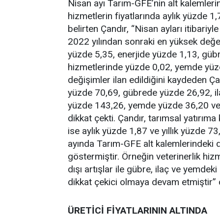
Nisan ayı Tarım-GFE’nin alt kalemlerin
hizmetlerin fiyatlarında aylık yüzde 1,
belirten Çandır, “Nisan ayları itibariyl
2022 yılından sonraki en yüksek değe
yüzde 5,35, enerjide yüzde 1,13, gübr
hizmetlerinde yüzde 0,02, yemde yüz
değişimler ilan edildiğini kaydeden Ça
yüzde 70,69, gübrede yüzde 26,92, il
yüzde 143,26, yemde yüzde 36,20 ve d
dikkat çekti. Çandır, tarımsal yatırıma
ise aylık yüzde 1,87 ve yıllık yüzde 73,
ayında Tarım-GFE alt kalemlerindeki d
göstermiştir. Örneğin veterinerlik hiz
dışı artışlar ile gübre, ilaç ve yemdek
dikkat çekici olmaya devam etmiştir”
ÜRETİCİ FİYATLARININ ALTINDA