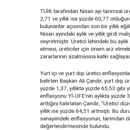
TÜİK tarafından Nisan ayı tarımsal üre
2,71 ve yıllık ise yüzde 60,77 olduğun
bulunanlar açısından son bir yıllık eği
Nisan ayındaki aylık ve yıllık girdi maliye
seyretmiştir. Üretici lehindeki bu ayl
etmesi, üreticiler için önem arz etmek
zararlarının azalmasına katkı sağlayac
Yurt içi ve yurt dışı üretici enflasyonl
belirten Başkan Ali Çandır, yurt dışı 
yüzde 1,37, yıllıkta yüzde 65,53 gibi y
enflasyonu Yİ-ÜFE’nin aylıkta yüzde 3
arttığını hatırlatan Çandır, “Üretici d
yıllık ise yüzde 64,51 artmıştı. Bu du
sanayiindeki enflasyonun, tarımdan d
değerlendirmesinde bulundu.