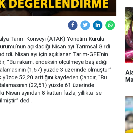
talya Tarım Konseyi (ATAK) Yönetim Kurulu
 Kurumu’nun açıkladığı Nisan ayı Tarımsal Girdi
dirdi. Nisan ayı için açıklanan Tarım-GFE’nin
ndır, “Bu rakam, endeksin ölçülmeye başladığı
rtalamasının (1,67) yüzde 3 üzerinde olmuştur”
Al
ık yüzde 52,20 arttığını kaydeden Çandır, “Bu
Ma
 ortalamasının (32,51) yüzde 61 üzerinde
i Nisan ayından 8 kattan fazla, yıllıkta ise
lmiştir” dedi.