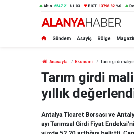
Altın
6547.21
BIST
13798.82
Do
%1.03
%0
Gündem
Asayiş
Bölge
Magazi
Anasayfa
Ekonomi
Tarım girdi maliyet
Tarım girdi mali
yıllık değerlen
Antalya Ticaret Borsası ve Antal
ayı Tarımsal Girdi Fiyat Endeksi’n
yüzde 52,20 arttığını belirtti. Çan