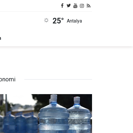
25°
Antalya
m
onomi