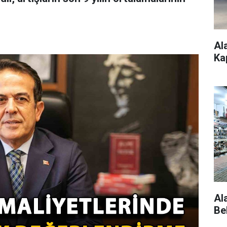
Al
Ka
Al
Be