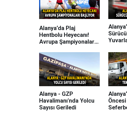
Alanya’
Alanya’da Plaj
Sürücü
Hentbolu Heyecanı!
Yuvarl
Avrupa Şampiyonaları
Başlıyor
Alanya - GZP
Alanya
Havalimanı'nda Yolcu
Öncesi
Sayısı Geriledi
Seferbe