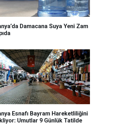
anya’da Damacana Suya Yeni Zam
pıda
anya Esnafı Bayram Hareketliliğini
kliyor: Umutlar 9 Günlük Tatilde