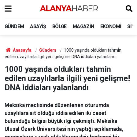
GÜNDEM
ASAYIŞ
BÖLGE
MAGAZIN
EKONOMI
SIY
Anasayfa
Gündem
1000 yaşında oldukları tahmin
edilen uzaylılarla ilgili yeni gelişme! DNA iddiaları yalanlandı
1000 yaşında oldukları tahmin
edilen uzaylılarla ilgili yeni gelişme!
DNA iddiaları yalanlandı
Meksika meclisinde düzenlenen oturumda
uzaylılara ait olduğu iddia edilen iki ceset
bulunduğu bilgisi büyük ilgi çekmişti. Meksika
Ulusal Özerk Üniversitesi'nin yaptığı açıklamada,