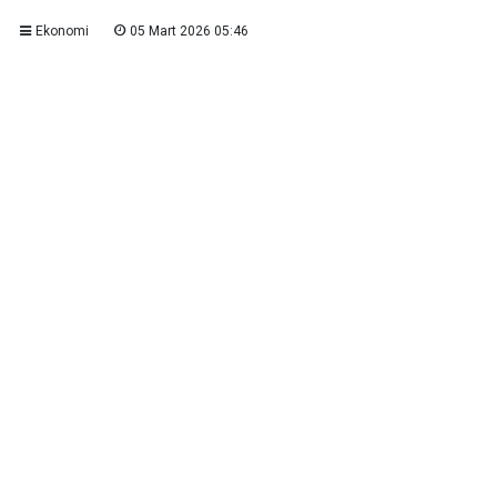
Ekonomi
05 Mart 2026 05:46
Alanya’da düşük gelirli haneler, Aile ve Sosyal
Hizmetler Bakanlığı’nın Doğalgaz Tüketim Desteği
programı kapsamında
3.500 TL’ye kadar kış yardımı