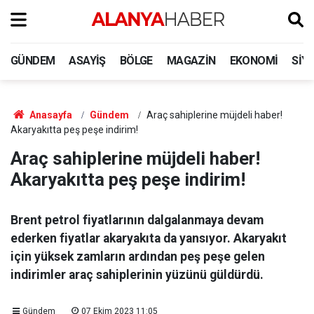
GÜNDEM
ASAYIŞ
BÖLGE
MAGAZIN
EKONOMI
SIY
Anasayfa
Gündem
Araç sahiplerine müjdeli haber!
Akaryakıtta peş peşe indirim!
Araç sahiplerine müjdeli haber!
Akaryakıtta peş peşe indirim!
Brent petrol fiyatlarının dalgalanmaya devam
ederken fiyatlar akaryakıta da yansıyor. Akaryakıt
için yüksek zamların ardından peş peşe gelen
indirimler araç sahiplerinin yüzünü güldürdü.
Gündem
07 Ekim 2023 11:05