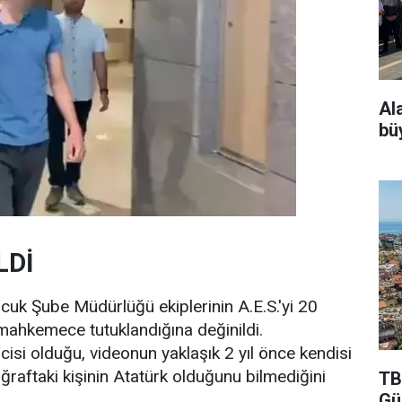
Al
bü
LDİ
cuk Şube Müdürlüğü ekiplerinin A.E.S.'yi 20
ı mahkemece tutuklandığına değinildi.
cisi olduğu, videonun yaklaşık 2 yıl önce kendisi
toğraftaki kişinin Atatürk olduğunu bilmediğini
TB
Gü