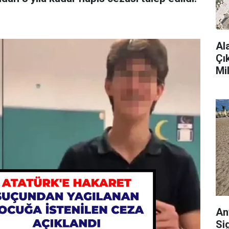
Al
Çı
Mi
An
Si