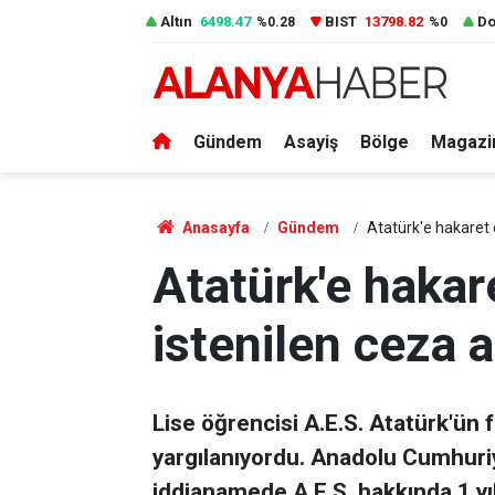
Altın
6498.47
BIST
13798.82
Do
%0.28
%0
Gündem
Asayiş
Bölge
Magazi
Anasayfa
Gündem
Atatürk'e hakaret 
Atatürk'e haka
istenilen ceza a
Lise öğrencisi A.E.S. Atatürk'ün
yargılanıyordu. Anadolu Cumhuriy
iddianamede A.E.S. hakkında 1 yıl