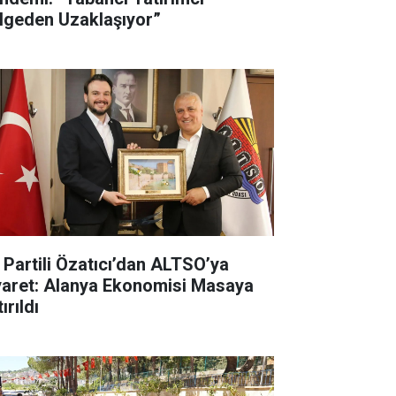
lgeden Uzaklaşıyor”
İ Partili Özatıcı’dan ALTSO’ya
yaret: Alanya Ekonomisi Masaya
ırıldı