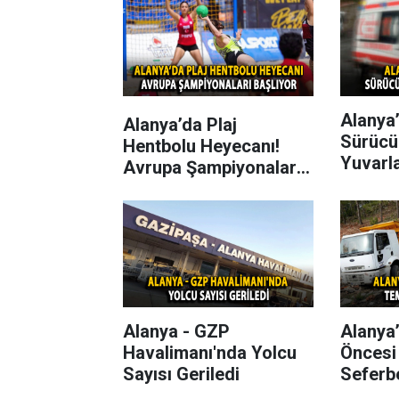
Alanya’
Alanya’da Plaj
Sürücü
Hentbolu Heyecanı!
Yuvarl
Avrupa Şampiyonaları
Başlıyor
Alanya - GZP
Alanya
Havalimanı'nda Yolcu
Öncesi
Sayısı Geriledi
Seferbe