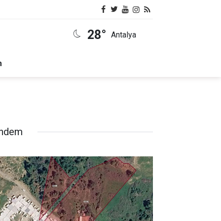
28°
Antalya
m
ndem