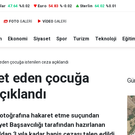
lar
47.64
Euro
54.83
Sterlin
64.02
%0.02
%-0.02
%0.01
FOTO
GALERİ
VİDEO
GALERİ
n
Ekonomi
Siyaset
Spor
Turizm
Teknoloji
Eğiti
eden çocuğa istenilen ceza açıklandı
ret eden çocuğa
Gü
çıklandı
 fotoğrafına hakaret etme suçundan
et Başsavcılığı tarafından hazırlanan
dan 3 yıla kadar hapis cezası talep edildi.