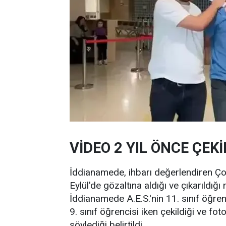
VİDEO 2 YIL ÖNCE ÇEKİ
İddianamede, ihbarı değerlendiren Ço
Eylül'de gözaltına aldığı ve çıkarıldığ
İddianamede A.E.S.'nin 11. sınıf öğren
9. sınıf öğrencisi iken çekildiği ve fo
söylediği belirtildi.