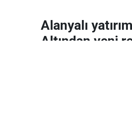
Alanyalı yatırı
Altından yeni r
Antalyalı yatırımcılar, gram altın
Orta Doğu’daki çatışmalar ve dol
etkili oldu.
Ekonomi
Yayınlanma:
06 Mart 2026 08:44