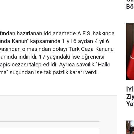
Bö
fından hazırlanan iddianamede A.E.S. hakkında
ında Kanun" kapsamında 1 yıl 6 aydan 4 yıl 6
17 yaşından olmasından dolayı Türk Ceza Kanunu
ında indirildi. 17 yaşındaki lise öğrencisi
apis cezası talep edildi. Ayrıca savcılık "Halkı
a" suçundan ise takipsizlik kararı verdi.
İY
Zi
Yat