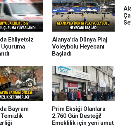
Al
Ça
Se
da Ehliyetsiz
Alanya’da Dünya Plaj
 Uçuruma
Voleybolu Heyecanı
andı
Başladı
’da Bayram
Prim Eksiği Olanlara
 Temizlik
2.760 Gün Desteği!
rliği
Emeklilik için yeni umut