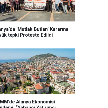
anya’da ‘Mutlak Butlan’ Kararına
yük tepki Protesto Edildi
MM’de Alanya Ekonomisi
ndemi: “Yabancı Yatırımcı