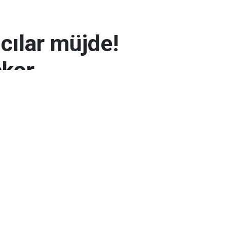
mcılar müjde!
ekor
 7.300 TL’yi aşarak rekor seviyeye ulaştı.
arın zayıflaması altının yükselmesinde