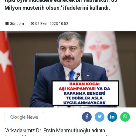
tıpkı öyle mücadele edilecek bir hastalıktır. 85
Milyon müsterih olsun.'' ifadelerini kullandı.
Gündem
02 Ekim 2023 10:52
"Arkadaşımız Dr. Ersin Mahmutluoğlu adının