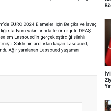
Bö
im’de EURO 2024 Elemeleri için Belçika ve İsveç
ndığı stadyum yakınlarında terör örgütü DEAŞ
alem Lassoued’in gerçekleştirdiği silahlı
etmişti. Saldırının ardından kaçan Lassoued,
landı. Ağır yaralanan Lassoued yaşamını
İY
Zi
Yat