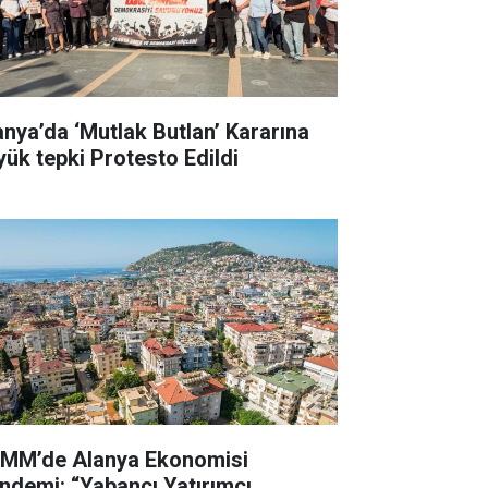
anya’da ‘Mutlak Butlan’ Kararına
yük tepki Protesto Edildi
MM’de Alanya Ekonomisi
ndemi: “Yabancı Yatırımcı