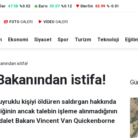
lar
47.58
Euro
55.07
Sterlin
63.99
%0.02
%0.12
%-0.01
FOTO
GALERİ
VİDEO
GALERİ
n
Ekonomi
Siyaset
Spor
Turizm
Teknoloji
Eğiti
anından istifa!
Bakanından istifa!
Gü
uyruklu kişiyi öldüren saldırgan hakkında
iğinin ancak talebin işleme alınmadığının
Adalet Bakanı Vincent Van Quickenborne