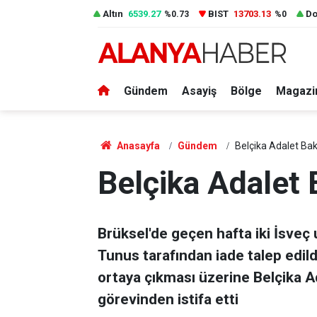
Altın
6539.27
BIST
13703.13
Do
%0.73
%0
Gündem
Asayiş
Bölge
Magazi
Anasayfa
Gündem
Belçika Adalet Bak
Belçika Adalet 
Brüksel'de geçen hafta iki İsveç 
Tunus tarafından iade talep edild
ortaya çıkması üzerine Belçika 
görevinden istifa etti