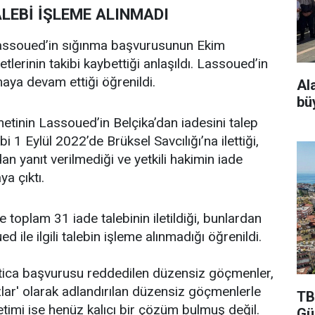
LEBİ İŞLEME ALINMADI
Lassoued’in sığınma başvurusunun Ekim
lerinin takibi kaybettiği anlaşıldı. Lassoued’in
maya devam ettiği öğrenildi.
Al
bü
inin Lassoued’in Belçika’dan iadesini talep
bi 1 Eylül 2022’de Brüksel Savcılığı’na ilettiği,
an yanıt verilmediği ve yetkili hakimin iade
ya çıktı.
toplam 31 iade talebinin iletildiği, bunlardan
 ile ilgili talebin işleme alınmadığı öğrenildi.
 iltica başvurusu reddedilen düzensiz göçmenler,
sızlar' olarak adlandırılan düzensiz göçmenlerle
TB
etimi ise henüz kalıcı bir çözüm bulmuş değil.
Gü