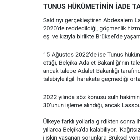
TUNUS HÜKÜMETİNİN İADE TA
Saldırıyı gerçekleştiren Abdesalem 
2020’de reddedildiği, göçmenlik hizmet
eşi ve kızıyla birlikte Brüksel’de yaşa
15 Ağustos 2022’de ise Tunus hükümet
ettiği, Belçika Adalet Bakanlığı’nın tale
ancak talebe Adalet Bakanlığı tarafınd
talebiyle ilgili harekete geçmediği orta
2022 yılında söz konusu sulh hakimine 
30’unun işleme alındığı, ancak Lassoued
Ülkeye farklı yollarla girdikten sonra
yıllarca Belçika’da kalabiliyor. 'Kağıt
ilişkin yaşanan sorunlara Brüksel yön