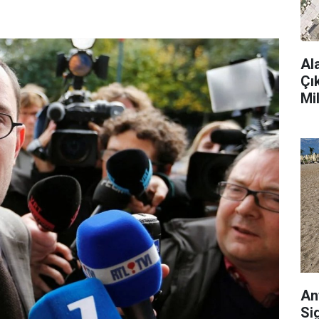
Al
Çı
Mi
An
Si