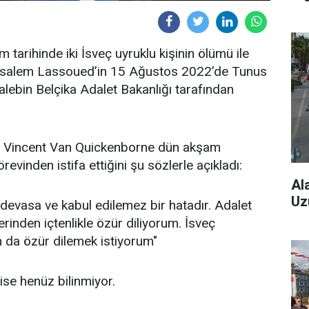
 tarihinde iki İsveç uyruklu kişinin ölümü ile
Abdesalem Lassoued’in 15 Ağustos 2022’de Tunus
talebin Belçika Adalet Bakanlığı tarafından
nı Vincent Van Quickenborne dün akşam
revinden istifa ettiğini şu sözlerle açıkladı:
Al
Uz
 devasa ve kabul edilemez bir hatadır. Adalet
rinden içtenlikle özür diliyorum. İsveç
n da özür dilemek istiyorum"
ise henüz bilinmiyor.