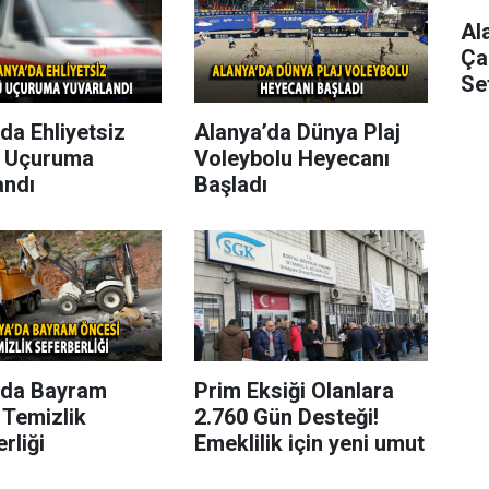
Al
Ça
Se
da Ehliyetsiz
Alanya’da Dünya Plaj
 Uçuruma
Voleybolu Heyecanı
andı
Başladı
’da Bayram
Prim Eksiği Olanlara
 Temizlik
2.760 Gün Desteği!
rliği
Emeklilik için yeni umut