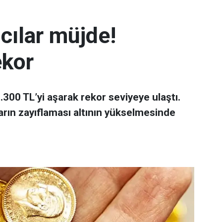
mcılar müjde!
ekor
 7.300 TL’yi aşarak rekor seviyeye ulaştı.
arın zayıflaması altının yükselmesinde