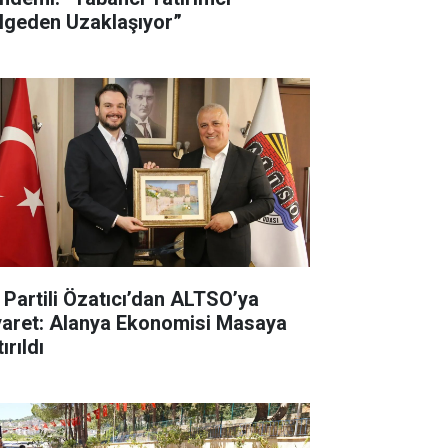
lgeden Uzaklaşıyor”
İ Partili Özatıcı’dan ALTSO’ya
yaret: Alanya Ekonomisi Masaya
ırıldı