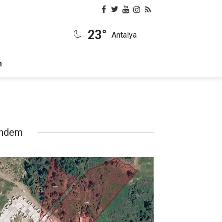
23°
Antalya
m
ndem