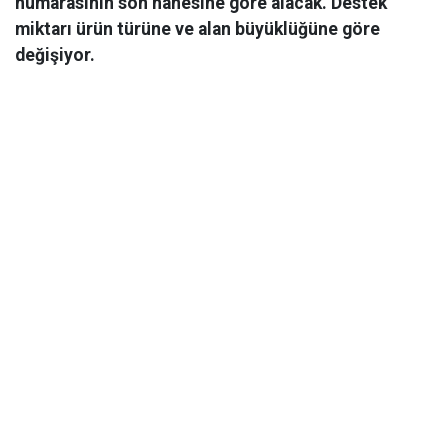
numarasının son hanesine göre alacak. Destek
miktarı ürün türüne ve alan büyüklüğüne göre
değişiyor.
Ekonomi
02 Mart 2026 04:42