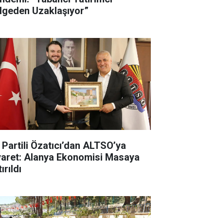
lgeden Uzaklaşıyor”
İ Partili Özatıcı’dan ALTSO’ya
yaret: Alanya Ekonomisi Masaya
ırıldı