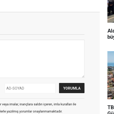
Al
bü
veya imalar, inançlara saldırı içeren, imla kuralları ile
TB
flerle yazılmış yorumlar onaylanmamaktadır.
Gü