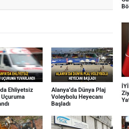
Bö
İY
da Ehliyetsiz
Alanya’da Dünya Plaj
Zi
 Uçuruma
Voleybolu Heyecanı
Yat
andı
Başladı