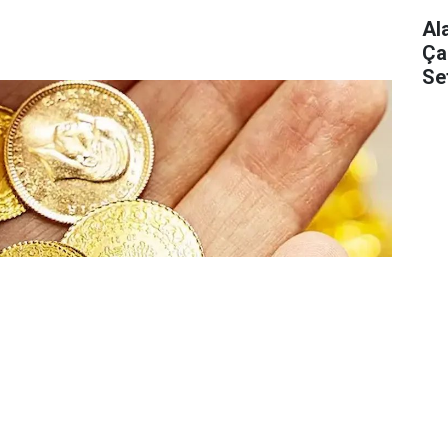
Al
Ça
Se