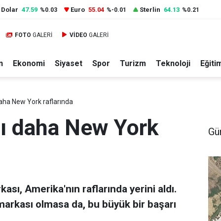
Dolar
47.59
Euro
55.04
Sterlin
64.13
%0.03
%-0.01
%0.21
FOTO
GALERİ
VİDEO
GALERİ
n
Ekonomi
Siyaset
Spor
Turizm
Teknoloji
Eğiti
aha New York raflarında
sı daha New York
Gü
kası, Amerika'nın raflarında yerini aldı.
 markası olmasa da, bu büyük bir başarı