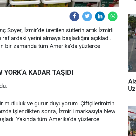
 Soyer, İzmir'de üretilen sütlerin artık İzmirli
aflardaki yerini almaya başladığını açıkladı.
kın bir zamanda tüm Amerika'da yüzlerce
W YORK'A KADAR TAŞIDI
Al
du:
Uz
ir mutluluk ve gurur duyuyorum. Çiftçilerimizin
amızda işlendikten sonra, İzmirli markasıyla New
başladı. Yakında tüm Amerika’da yüzlerce