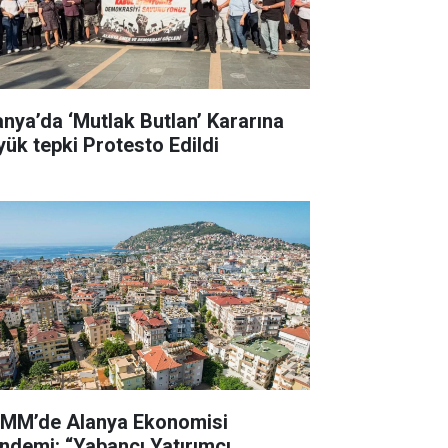
anya’da ‘Mutlak Butlan’ Kararına
yük tepki Protesto Edildi
MM’de Alanya Ekonomisi
ndemi: “Yabancı Yatırımcı