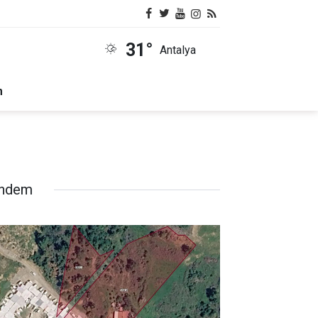
31°
Antalya
m
ndem