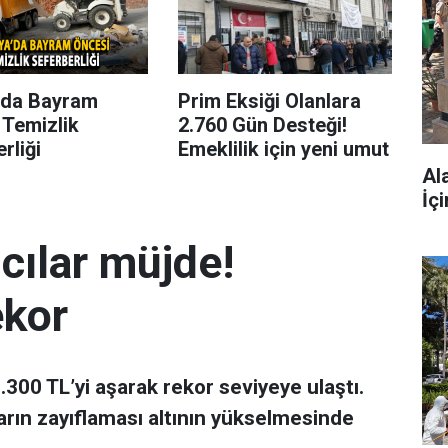
’da Bayram
Prim Eksiği Olanlara
 Temizlik
2.760 Gün Desteği!
rliği
Emeklilik için yeni umut
Al
İç
mcılar müjde!
ekor
 7.300 TL’yi aşarak rekor seviyeye ulaştı.
arın zayıflaması altının yükselmesinde