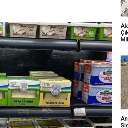
Al
Çı
Mi
An
Si