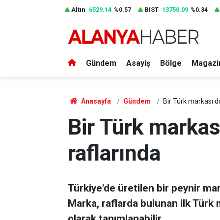
Altın
6529.14
BIST
13750.09
%0.57
%0.34
Gündem
Asayiş
Bölge
Magazi
Anasayfa
Gündem
Bir Türk markası d
Bir Türk marka
raflarında
Türkiye'de üretilen bir peynir mar
Marka, raflarda bulunan ilk Türk
olarak tanımlanabilir