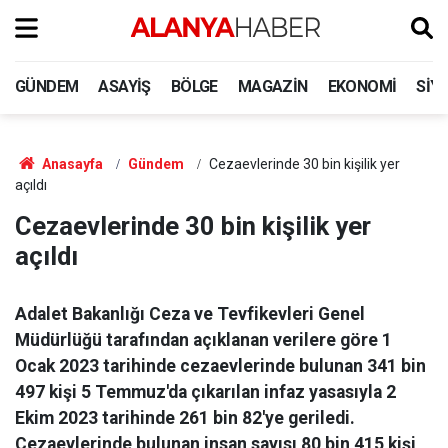
GÜNDEM
ASAYIŞ
BÖLGE
MAGAZIN
EKONOMI
SIY
Anasayfa
Gündem
Cezaevlerinde 30 bin kişilik yer
açıldı
Cezaevlerinde 30 bin kişilik yer
açıldı
Adalet Bakanlığı Ceza ve Tevfikevleri Genel
Müdürlüğü tarafından açıklanan verilere göre 1
Ocak 2023 tarihinde cezaevlerinde bulunan 341 bin
497 kişi 5 Temmuz'da çıkarılan infaz yasasıyla 2
Ekim 2023 tarihinde 261 bin 82'ye geriledi.
Cezaevlerinde bulunan insan sayısı 80 bin 415 kişi