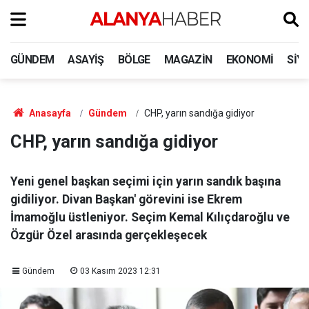
GÜNDEM
ASAYIŞ
BÖLGE
MAGAZIN
EKONOMI
SIY
Anasayfa
Gündem
CHP, yarın sandığa gidiyor
CHP, yarın sandığa gidiyor
Yeni genel başkan seçimi için yarın sandık başına
gidiliyor. Divan Başkan' görevini ise Ekrem
İmamoğlu üstleniyor. Seçim Kemal Kılıçdaroğlu ve
Özgür Özel arasında gerçekleşecek
Gündem
03 Kasım 2023 12:31