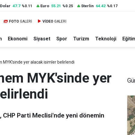
Dolar
47.7
Euro
55.21
Sterlin
64.42
%0.11
%0.25
%0.17
FOTO
GALERİ
VİDEO
GALERİ
n
Ekonomi
Siyaset
Spor
Turizm
Teknoloji
Eğiti
MYK'sinde yer alacak isimler belirlendi
nem MYK'sinde yer
Gü
elirlendi
n, CHP Parti Meclisi'nde yeni dönemin