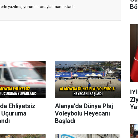
Bö
flerle yazılmış yorumlar onaylanmamaktadır.
İY
Zi
da Ehliyetsiz
Alanya’da Dünya Plaj
Yat
 Uçuruma
Voleybolu Heyecanı
andı
Başladı