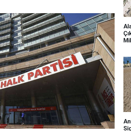
Al
Çı
Mi
An
Si