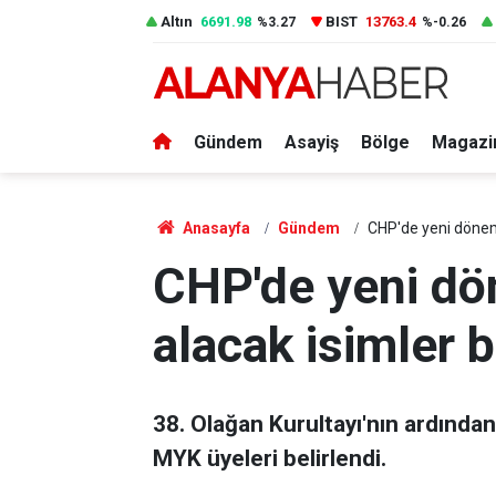
Altın
6691.98
BIST
13763.4
%3.27
%-0.26
Gündem
Asayiş
Bölge
Magazi
Anasayfa
Gündem
CHP'de yeni dönem 
CHP'de yeni dö
alacak isimler b
38. Olağan Kurultayı'nın ardında
MYK üyeleri belirlendi.