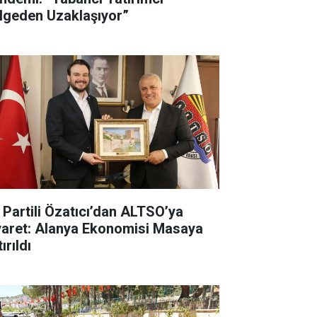
lgeden Uzaklaşıyor”
İ Partili Özatıcı’dan ALTSO’ya
yaret: Alanya Ekonomisi Masaya
ırıldı