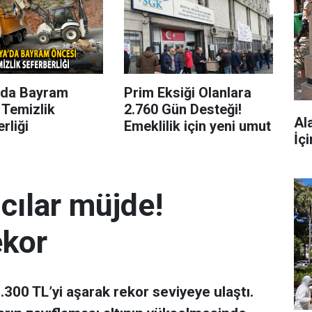
’da Bayram
Prim Eksiği Olanlara
 Temizlik
2.760 Gün Desteği!
Al
rliği
Emeklilik için yeni umut
İç
mcılar müjde!
ekor
 7.300 TL’yi aşarak rekor seviyeye ulaştı.