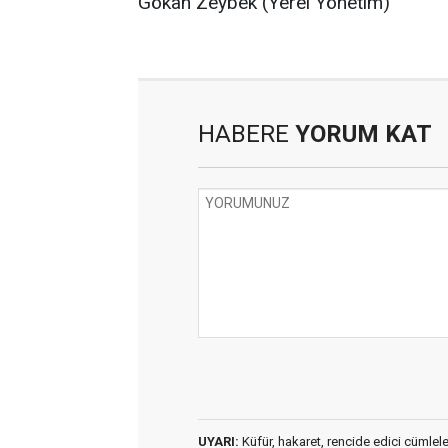
Gökan Zeybek (Yerel Yönetim)
HABERE
YORUM KAT
UYARI:
Küfür, hakaret, rencide edici cümleler 