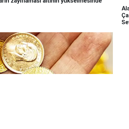
arın zayıflaması altının yükselmesinde
Al
Ça
Se