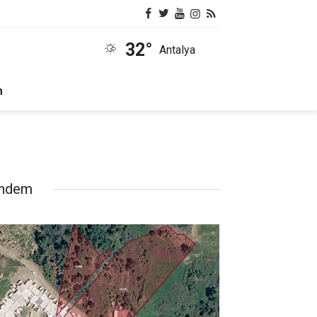
32°
Antalya
m
ndem