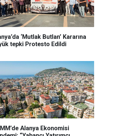
anya’da ‘Mutlak Butlan’ Kararına
yük tepki Protesto Edildi
MM’de Alanya Ekonomisi
ndemi: “Yabancı Yatırımcı