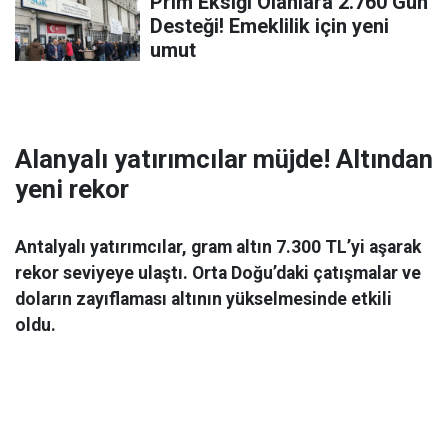
Prim Eksiği Olanlara 2.760 Gün
Desteği! Emeklilik için yeni
umut
Alanyalı yatırımcılar müjde! Altından
yeni rekor
Antalyalı yatırımcılar, gram altın 7.300 TL’yi aşarak
rekor seviyeye ulaştı. Orta Doğu’daki çatışmalar ve
doların zayıflaması altının yükselmesinde etkili
oldu.
Ekonomi
06 Mart 2026 08:44