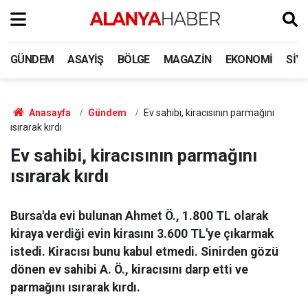
GÜNDEM
ASAYIŞ
BÖLGE
MAGAZIN
EKONOMI
SIY
Anasayfa
Gündem
Ev sahibi, kiracısının parmağını
ısırarak kırdı
Ev sahibi, kiracısının parmağını
ısırarak kırdı
Bursa'da evi bulunan Ahmet Ö., 1.800 TL olarak
kiraya verdiği evin kirasını 3.600 TL'ye çıkarmak
istedi. Kiracısı bunu kabul etmedi. Sinirden gözü
dönen ev sahibi A. Ö., kiracısını darp etti ve
parmağını ısırarak kırdı.