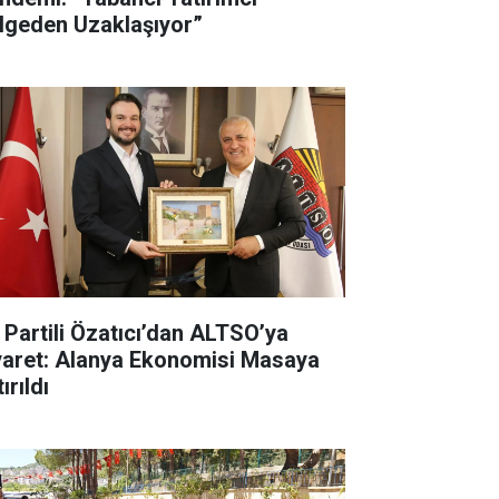
lgeden Uzaklaşıyor”
İ Partili Özatıcı’dan ALTSO’ya
yaret: Alanya Ekonomisi Masaya
ırıldı