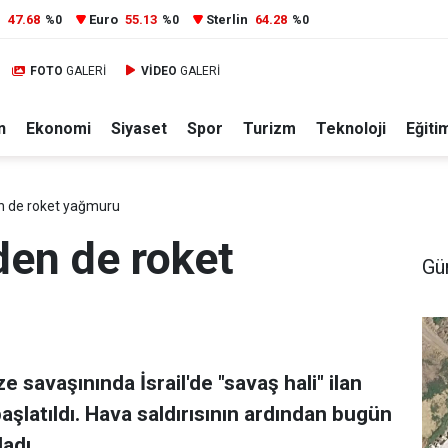
r
47.68
Euro
55.13
Sterlin
64.28
%0
%0
%0
FOTO
GALERİ
VİDEO
GALERİ
n
Ekonomi
Siyaset
Spor
Turizm
Teknoloji
Eğiti
n de roket yağmuru
den de roket
Gü
 savaşınında İsrail'de "savaş hali" ilan
aşlatıldı. Hava saldırısının ardından bugün
adı.