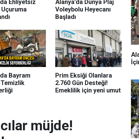
da Ehliyetsiz
Alanya’da Dünya Plaj
 Uçuruma
Voleybolu Heyecanı
andı
Başladı
Al
İç
’da Bayram
Prim Eksiği Olanlara
 Temizlik
2.760 Gün Desteği!
rliği
Emeklilik için yeni umut
mcılar müjde!