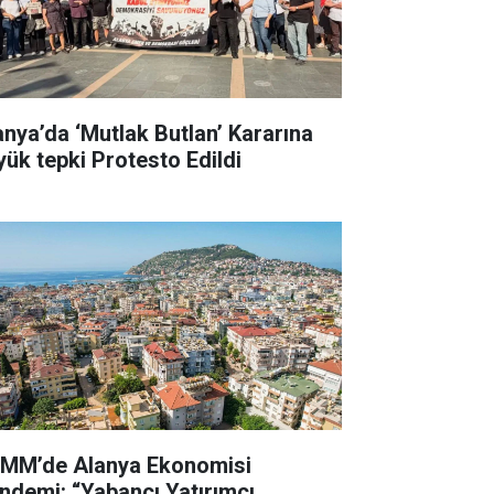
anya’da ‘Mutlak Butlan’ Kararına
yük tepki Protesto Edildi
MM’de Alanya Ekonomisi
ndemi: “Yabancı Yatırımcı