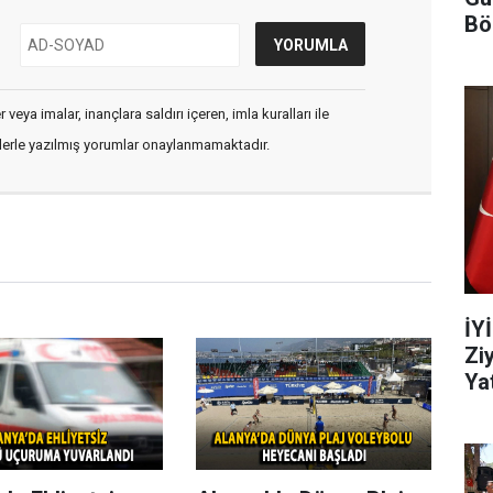
Bö
veya imalar, inançlara saldırı içeren, imla kuralları ile
flerle yazılmış yorumlar onaylanmamaktadır.
İY
Zi
Yat