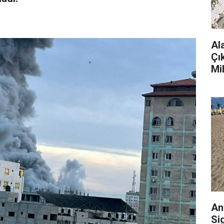
Al
Çı
Mi
An
Si