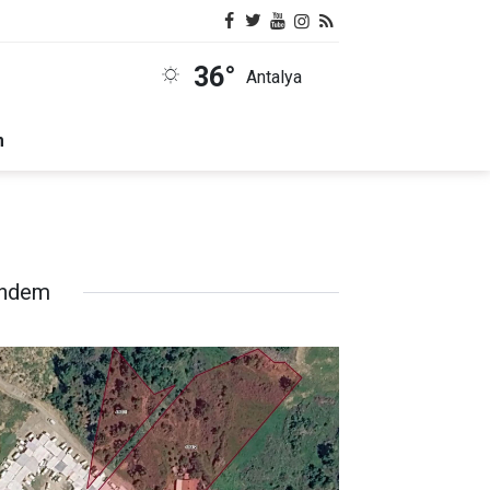
36°
Antalya
m
ndem