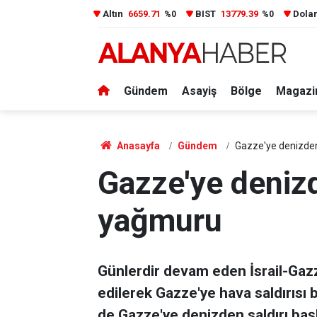
Altın
6659.71
BIST
13779.39
Dola
%0
%0
Gündem
Asayiş
Bölge
Magazi
Anasayfa
Gündem
Gazze'ye denizde
Gazze'ye deniz
yağmuru
Günlerdir devam eden İsrail-Gazze
edilerek Gazze'ye hava saldırısı b
de Gazze'ye denizden saldırı başl