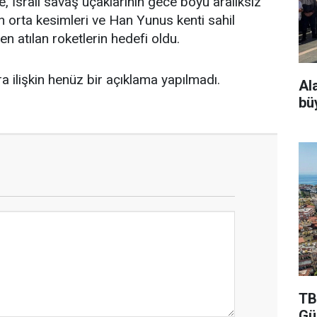
, İsrail savaş uçaklarının gece boyu aralıksız
in orta kesimleri ve Han Yunus kenti sahil
n atılan roketlerin hedefi oldu.
a ilişkin henüz bir açıklama yapılmadı.
Al
bü
TB
Gü