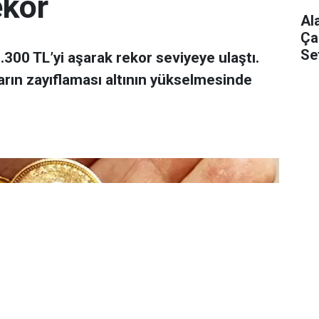
ekor
Al
Ça
Se
 7.300 TL’yi aşarak rekor seviyeye ulaştı.
arın zayıflaması altının yükselmesinde