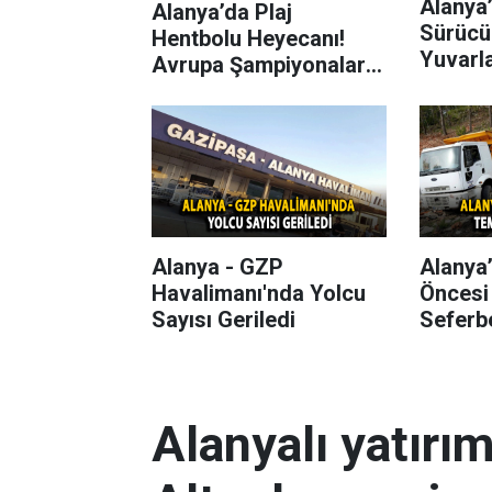
Alanya’
Alanya’da Plaj
Sürücü
Hentbolu Heyecanı!
Yuvarl
Avrupa Şampiyonaları
Başlıyor
Alanya - GZP
Alanya
Havalimanı'nda Yolcu
Öncesi
Sayısı Geriledi
Seferbe
Alanyalı yatırı