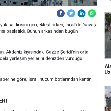
yük saldırısını gerçekleştirirken, İsrail'de "savaş
ırısı başlatıldı. Bunun arkasından bugün
n, Akdeniz kıyısındaki Gazze Şeridi'nin orta
ndeki yerleşim yerlerini denizden vurduğu
Al
Uz
haberine göre, İsrail hücum botlarından kentin
ERİ