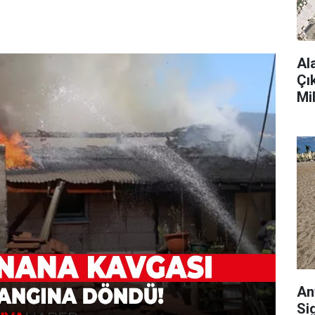
Al
Çı
Mi
An
Si