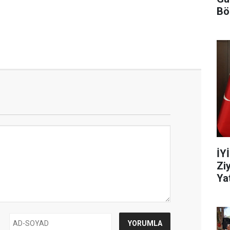
Bö
İY
Zi
Yat