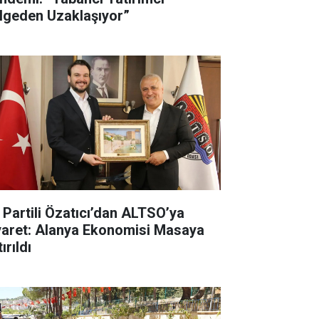
lgeden Uzaklaşıyor”
İ Partili Özatıcı’dan ALTSO’ya
yaret: Alanya Ekonomisi Masaya
ırıldı