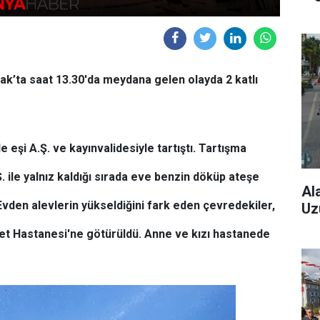
k’ta saat 13.30'da meydana gelen olayda 2 katlı
de eşi A.Ş. ve kayınvalidesiyle tartıştı. Tartışma
.Ş. ile yalnız kaldığı sırada eve benzin döküp ateşe
Al
 Evden alevlerin yükseldiğini fark eden çevredekiler,
Uz
vlet Hastanesi'ne götürüldü. Anne ve kızı hastanede