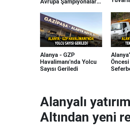
Avrupa Şampiyonaları
Başlıyor
Alanya - GZP
Alanya
Havalimanı'nda Yolcu
Öncesi
Sayısı Geriledi
Seferbe
Alanyalı yatırı
Altından yeni r