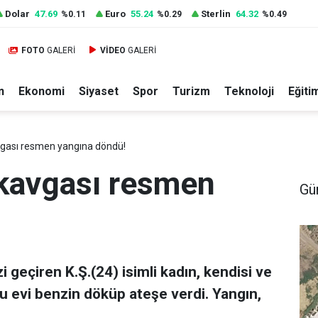
Dolar
47.69
Euro
55.24
Sterlin
64.32
%0.11
%0.29
%0.49
FOTO
GALERİ
VİDEO
GALERİ
n
Ekonomi
Siyaset
Spor
Turizm
Teknoloji
Eğiti
vgası resmen yangına döndü!
 kavgası resmen
Gü
izi geçiren K.Ş.(24) isimli kadın, kendisi ve
uğu evi benzin döküp ateşe verdi. Yangın,