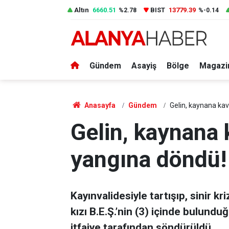
Altın
6660.51
BIST
13779.39
%2.78
%-0.14
Gündem
Asayiş
Bölge
Magazi
Anasayfa
Gündem
Gelin, kaynana ka
Gelin, kaynana
yangına döndü!
Kayınvalidesiyle tartışıp, sinir kr
kızı B.E.Ş.’nin (3) içinde bulund
itfaiye tarafından söndürüldü.