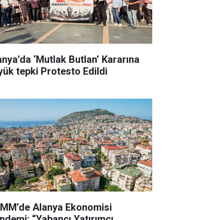
anya’da ‘Mutlak Butlan’ Kararına
yük tepki Protesto Edildi
MM’de Alanya Ekonomisi
ndemi: “Yabancı Yatırımcı