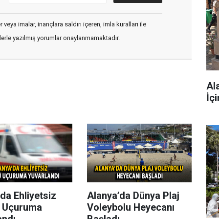
veya imalar, inançlara saldırı içeren, imla kuralları ile
flerle yazılmış yorumlar onaylanmamaktadır.
Al
İç
da Ehliyetsiz
Alanya’da Dünya Plaj
 Uçuruma
Voleybolu Heyecanı
andı
Başladı