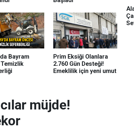
Al
Ça
Se
’da Bayram
Prim Eksiği Olanlara
 Temizlik
2.760 Gün Desteği!
rliği
Emeklilik için yeni umut
mcılar müjde!
ekor