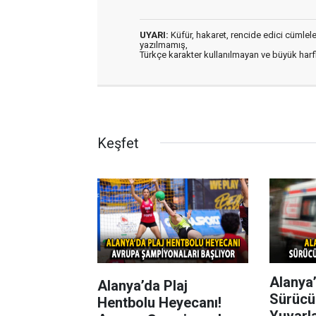
UYARI:
Küfür, hakaret, rencide edici cümleler 
yazılmamış,
Türkçe karakter kullanılmayan ve büyük har
Keşfet
Alanya’
Alanya’da Plaj
Sürücü
Hentbolu Heyecanı!
Yuvarl