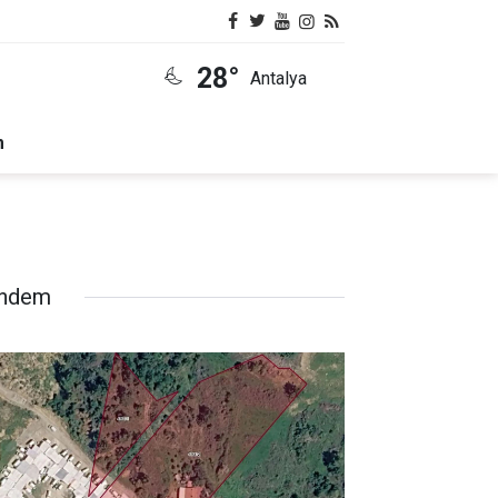
28°
Antalya
m
ndem