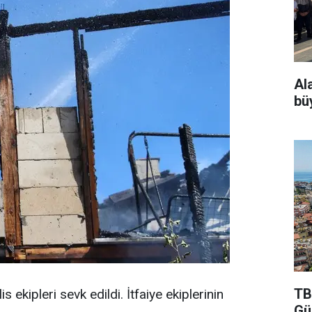
Al
bü
TB
s ekipleri sevk edildi. İtfaiye ekiplerinin
Gü