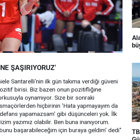
Al
bü
İNE ŞAŞIRIYORUZ'
ele Santarelli'nin ilk gün takıma verdiği güveni
zitif birisi. Biz bazen onun pozitifliğine
rkusuyla oynamıyor. Size bir sonraki
 smaçörlerden hiçbirinin 'Hata yapmayayım da
efans yapamazsam' gibi düşünceleri yok. İlk
'Bizim yazımız olabilir. Ben buna inanıyorum.
 bunu başarabileceğim için buraya geldim' dedi"
TB
Gü