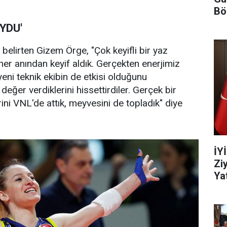
Bö
YDU'
 belirten Gizem Örge, "Çok keyifli bir yaz
r anından keyif aldık. Gerçekten enerjimiz
eni teknik ekibin de etkisi olduğunu
ğer verdiklerini hissettirdiler. Gerçek bir
ini VNL'de attık, meyvesini de topladık" diye
İY
Zi
Yat