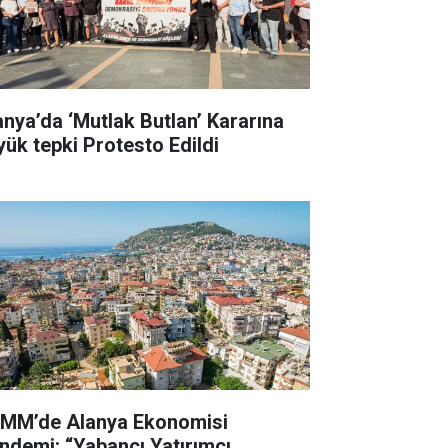
anya’da ‘Mutlak Butlan’ Kararına
yük tepki Protesto Edildi
MM’de Alanya Ekonomisi
ndemi: “Yabancı Yatırımcı