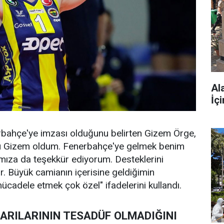
Al
İç
rbahçe'ye imzası olduğunu belirten Gizem Örge,
lu Gizem oldum. Fenerbahçe'ye gelmek benim
rımıza da teşekkür ediyorum. Desteklerini
r. Büyük camianın içerisine geldiğimin
cadele etmek çok özel" ifadelerini kullandı.
ŞARILARININ TESADÜF OLMADIĞINI