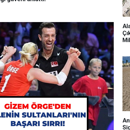
Al
Çı
Mi
An
Si