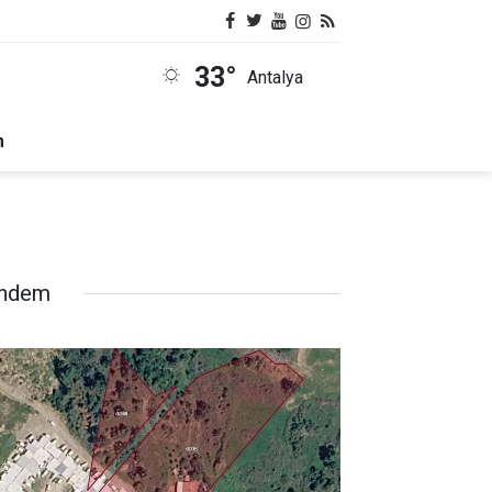
33°
Antalya
m
ndem