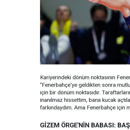
Kariyerindeki dönüm noktasının Fene
"Fenerbahçe'ye geldikten sonra mut
için bir dönüm noktasıdır. Taraftarla
inanılmaz hissettim, bana kucak açtıla
farkındaydım. Ama Fenerbahçe için mü
GİZEM ÖRGE'NİN BABASI: BA