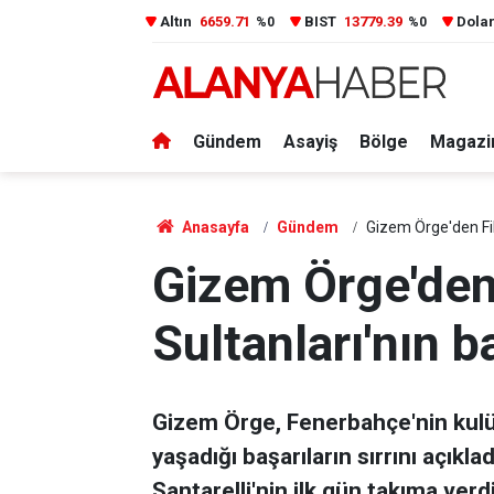
Altın
6659.71
BIST
13779.39
Dola
%0
%0
Gündem
Asayiş
Bölge
Magazi
Anasayfa
Gündem
Gizem Örge'den File
Gizem Örge'den
Sultanları'nın ba
Gizem Örge, Fenerbahçe'nin kulüp
yaşadığı başarıların sırrını açıkl
Santarelli'nin ilk gün takıma verdi