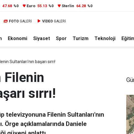
r
47.68
Euro
55.13
Sterlin
64.28
%0
%0
%0
FOTO
GALERİ
VİDEO
GALERİ
n
Ekonomi
Siyaset
Spor
Turizm
Teknoloji
Eğiti
nin Sultanları'nın başarı sırrı!
 Filenin
Gü
şarı sırrı!
 televizyonuna Filenin Sultanları'nın
adı. Örge açıklamalarında Daniele
ği güveni anlattı.