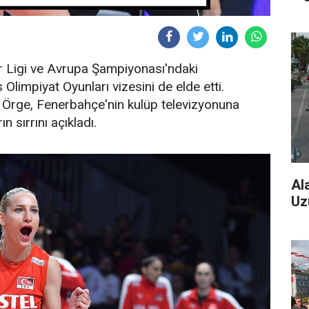
ler Ligi ve Avrupa Şampiyonası'ndaki
limpiyat Oyunları vizesini de elde etti.
em Örge, Fenerbahçe'nin kulüp televizyonuna
n sırrını açıkladı.
Al
Uz