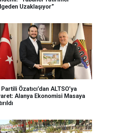
lgeden Uzaklaşıyor”
İ Partili Özatıcı’dan ALTSO’ya
yaret: Alanya Ekonomisi Masaya
ırıldı