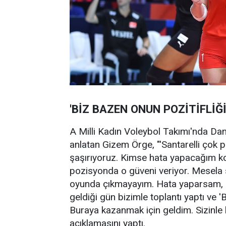
'BİZ BAZEN ONUN POZİTİFLİĞ
A Milli Kadın Voleybol Takımı'nda Dani
anlatan Gizem Örge, "'Santarelli çok po
şaşırıyoruz. Kimse hata yapacağım ko
pozisyonda o güveni veriyor. Mesela
oyunda çıkmayayım. Hata yaparsam, d
geldiği gün bizimle toplantı yaptı ve 
Buraya kazanmak için geldim. Sizinle
açıklamasını yaptı.