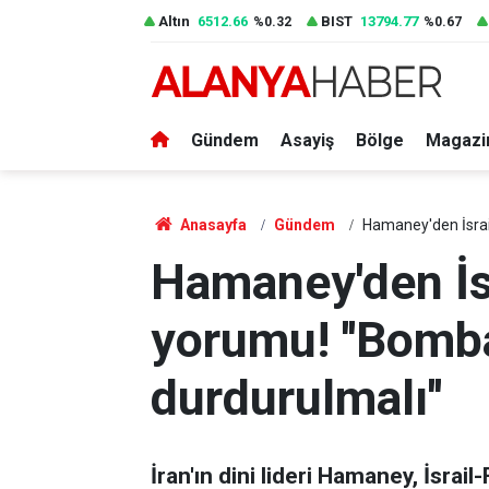
Altın
6512.66
BIST
13794.77
%0.32
%0.67
Gündem
Asayiş
Bölge
Magazi
Anasayfa
Gündem
Hamaney'den İsrail
Hamaney'den İsr
yorumu! ''Bomb
durdurulmalı''
İran'ın dini lideri Hamaney, İsrail-F