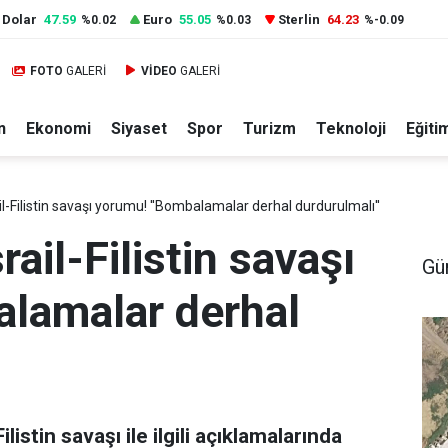
Dolar
47.59
Euro
55.05
Sterlin
64.23
%0.02
%0.03
%-0.09
FOTO
GALERİ
VİDEO
GALERİ
n
Ekonomi
Siyaset
Spor
Turizm
Teknoloji
Eğiti
-Filistin savaşı yorumu! ''Bombalamalar derhal durdurulmalı''
ail-Filistin savaşı
Gü
alamalar derhal
ilistin savaşı ile ilgili açıklamalarında