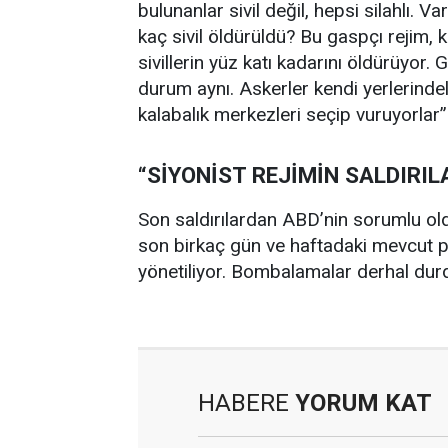
bulunanlar sivil değil, hepsi silahlı. V
kaç sivil öldürüldü? Bu gaspçı rejim, ka
sivillerin yüz katı kadarını öldürüyor
durum aynı. Askerler kendi yerlerinde
kalabalık merkezleri seçip vuruyorlar” 
“SİYONİST REJİMİN SALDIRI
Son saldırılardan ABD’nin sorumlu ol
son birkaç gün ve haftadaki mevcut pol
yönetiliyor. Bombalamalar derhal durd
HABERE
YORUM KAT