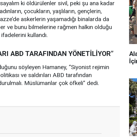
arsayalım ki öldürülenler sivil, peki şu ana kadar
dınların, çocukların, yaşlıların, gençlerin,
. Gazze’de askerlerin yaşamadığı binalarda da
ler ve bunu bilmelerine rağmen halkın olduğu
ifadelerini kullandı.
LARI ABD TARAFINDAN YÖNETİLİYOR”
Al
İç
duğunu söyleyen Hamaney, “Siyonist rejimin
itikası ve saldırıları ABD tarafından
urulmalı. Müslümanlar çok öfkeli” dedi.