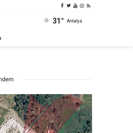
31°
Antalya
m
ndem