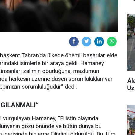
, başkent Tahran'da ülkede önemli başarılar elde
larındaki isimlerle bir araya geldi. Hamaney
m insanları zalimin oburluğuna, mazlumun
da herkesin üzerine düşen sorumlulukları var
Al
hepimizin sorumluluğudur” dedi.
Uz
RGILANMALI”
ini vurgulayan Hamaney, “Filistin olayında
m dünyanın gözü önünde ve bütün dünya bu
içerisinde binlerce Filistinli öldürüldü. Bu, tüm