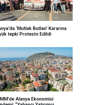
anya’da ‘Mutlak Butlan’ Kararına
yük tepki Protesto Edildi
MM’de Alanya Ekonomisi
ndemi: “Yabancı Yatırımcı