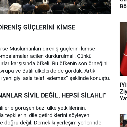
Bö
DİRENİŞ GÜÇLERİNİ KİMSE
erse Müslümanları direniş güçlerini kimse
mbalamalar acilen durdurulmalı. Çünkü
lar karşısında öfkeli. Bu öfkenin son örneğini
vrupa ve Batılı ülkelerde de gördük. Artık
ı yenilgiyi asla telafi edemez” şeklinde konuştu.
İY
Zi
ANLAR SİVİL DEĞİL, HEPSİ SİLAHLI"
Yat
ililerle görüşen bazı ülke yetkililerinin,
da tepkilerini dile getirdiklerini söyleyen
le doğru değil. Demek ki yerleşim yerlerinde