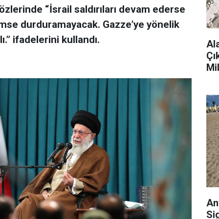
özlerinde “İsrail saldırıları devam ederse
kimse durduramayacak. Gazze’ye yönelik
” ifadelerini kullandı.
Al
Çı
Mi
An
Si