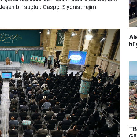
eşen bir suçtur. Gaspçı Siyonist rejim
Al
bü
TB
Gü