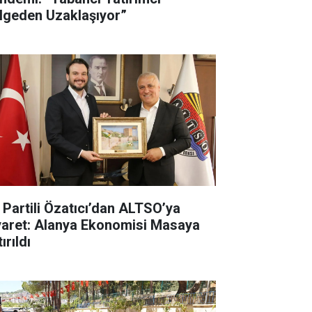
lgeden Uzaklaşıyor”
İ Partili Özatıcı’dan ALTSO’ya
yaret: Alanya Ekonomisi Masaya
ırıldı