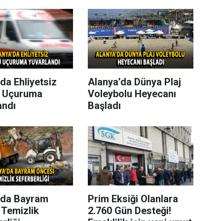
da Ehliyetsiz
Alanya’da Dünya Plaj
 Uçuruma
Voleybolu Heyecanı
andı
Başladı
’da Bayram
Prim Eksiği Olanlara
 Temizlik
2.760 Gün Desteği!