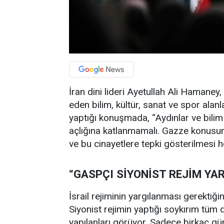
İran dini lideri Ayetullah Ali Hamaney
eden bilim, kültür, sanat ve spor alan
yaptığı konuşmada, “Aydınlar ve bili
açlığına katlanmamalı. Gazze konusun
ve bu cinayetlere tepki gösterilmesi 
“GASPÇI SİYONİST REJİM YA
İsrail rejiminin yargılanması gerektiğ
Siyonist rejimin yaptığı soykırım tü
yapılanları görüyor. Sadece birkaç gün 