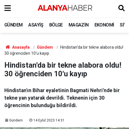
GÜNDEM
ASAYIŞ
BÖLGE
MAGAZIN
EKONOMI
SIY
Anasayfa
Gündem
Hindistan'da bir tekne alabora oldu!
30 öğrenciden 10'u kayıp
Hindistan'da bir tekne alabora oldu!
30 öğrenciden 10'u kayıp
Hindistan'ın Bihar eyaletinin Bagmati Nehri'nde bir
tekne yan yatarak devrildi. Teknenin için 30
öğrencinin bulunduğu bildirildi.
Gündem
14 Eylül 2023 14:31