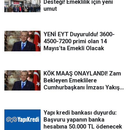
Desteği! Emeklilik için yeni
umut
YENİ EYT Duyuruldu! 3600-
4500-7200 primi olan 14
Mayıs'ta Emekli Olacak
KÖK MAAŞ ONAYLANDI! Zam
Bekleyen Emeklilere
Cumhurbaşkanı İmzası Yakıştı!
Emeklilere Maaş Artışı Haberi
Geldi!
Yapı kredi bankası duyurdu:
Başvuru yapanın banka
hesabına 50.000 TL ödenecek