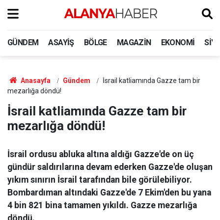
GÜNDEM
ASAYIŞ
BÖLGE
MAGAZIN
EKONOMI
SIY
Anasayfa
Gündem
İsrail katliamında Gazze tam bir
mezarlığa döndü!
İsrail katliamında Gazze tam bir
mezarlığa döndü!
İsrail ordusu abluka altına aldığı Gazze'de on üç
gündür saldırılarına devam ederken Gazze'de oluşan
yıkım sınırın İsrail tarafından bile görülebiliyor.
Bombardıman altındaki Gazze'de 7 Ekim'den bu yana
4 bin 821 bina tamamen yıkıldı. Gazze mezarlığa
döndü.