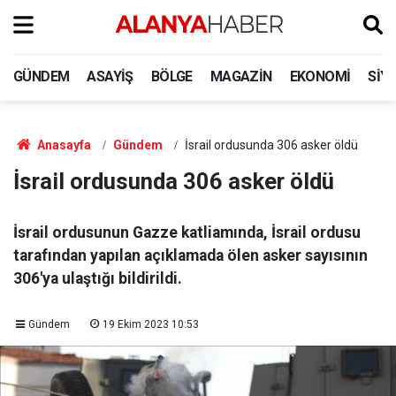
GÜNDEM
ASAYIŞ
BÖLGE
MAGAZIN
EKONOMI
SIY
Anasayfa
Gündem
İsrail ordusunda 306 asker öldü
İsrail ordusunda 306 asker öldü
İsrail ordusunun Gazze katliamında, İsrail ordusu
tarafından yapılan açıklamada ölen asker sayısının
306'ya ulaştığı bildirildi.
Gündem
19 Ekim 2023 10:53