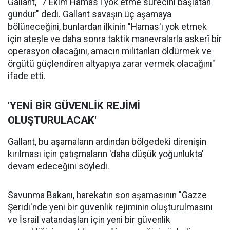
Gallant, "7 Ekim Hamas'ı yok etme sürecini başlatan
gündür" dedi. Gallant savaşın üç aşamaya
bölüneceğini, bunlardan ilkinin "Hamas'ı yok etmek
için ateşle ve daha sonra taktik manevralarla askerî bir
operasyon olacağını, amacın militanları öldürmek ve
örgütü güçlendiren altyapıya zarar vermek olacağını"
ifade etti.
'YENİ BİR GÜVENLİK REJİMİ
OLUŞTURULACAK'
Gallant, bu aşamaların ardından bölgedeki direnişin
kırılması için çatışmaların 'daha düşük yoğunlukta'
devam edeceğini söyledi.
Savunma Bakanı, harekatın son aşamasının "Gazze
Şeridi'nde yeni bir güvenlik rejiminin oluşturulmasını
ve İsrail vatandaşları için yeni bir güvenlik