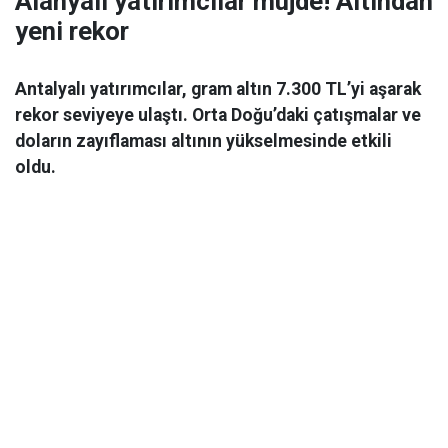
Alanyalı yatırımcılar müjde! Altından
yeni rekor
Antalyalı yatırımcılar, gram altın 7.300 TL’yi aşarak
rekor seviyeye ulaştı. Orta Doğu’daki çatışmalar ve
doların zayıflaması altının yükselmesinde etkili
oldu.
Ekonomi
06 Mart 2026 08:44