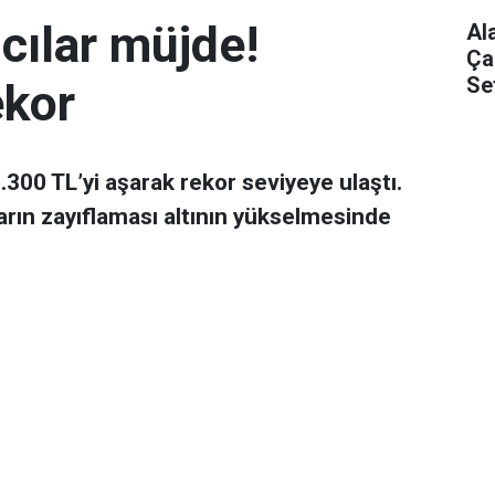
mcılar müjde!
Al
Ça
Se
ekor
 7.300 TL’yi aşarak rekor seviyeye ulaştı.
arın zayıflaması altının yükselmesinde