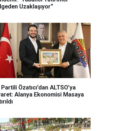
lgeden Uzaklaşıyor”
İ Partili Özatıcı’dan ALTSO’ya
yaret: Alanya Ekonomisi Masaya
ırıldı