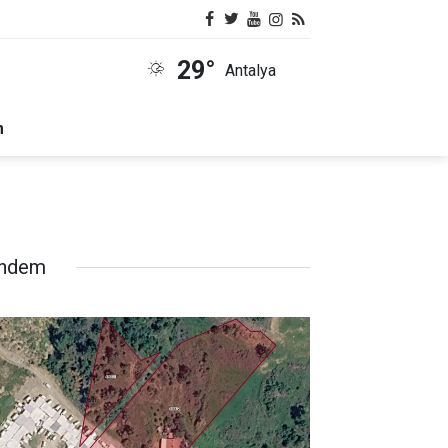
29°
Antalya
m
ndem