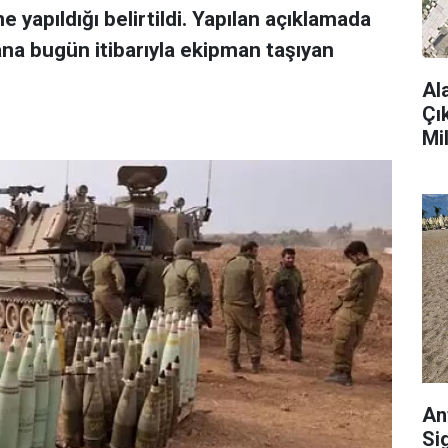
 yapıldığı belirtildi. Yapılan açıklamada
ana bugün itibarıyla ekipman taşıyan
Al
Çı
Mi
An
Si