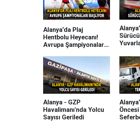
Alanya’
Alanya’da Plaj
Sürücü
Hentbolu Heyecanı!
Yuvarl
Avrupa Şampiyonaları
Başlıyor
Alanya - GZP
Alanya
Havalimanı'nda Yolcu
Öncesi
Sayısı Geriledi
Seferbe