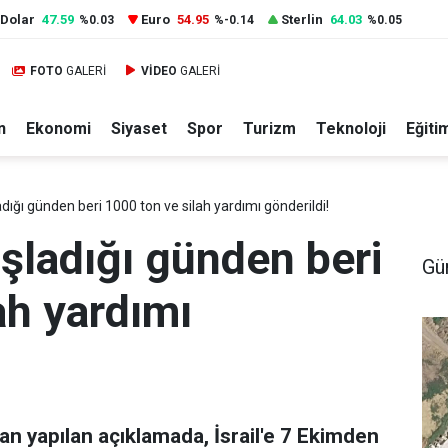
Dolar
47.59
Euro
54.95
Sterlin
64.03
%0.03
%-0.14
%0.05
FOTO
GALERİ
VİDEO
GALERİ
n
Ekonomi
Siyaset
Spor
Turizm
Teknoloji
Eğiti
adığı günden beri 1000 ton ve silah yardımı gönderildi!
aşladığı günden beri
Gü
ah yardımı
an yapılan açıklamada, İsrail'e 7 Ekimden