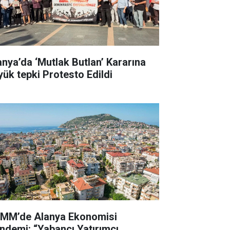
anya’da ‘Mutlak Butlan’ Kararına
yük tepki Protesto Edildi
MM’de Alanya Ekonomisi
ndemi: “Yabancı Yatırımcı