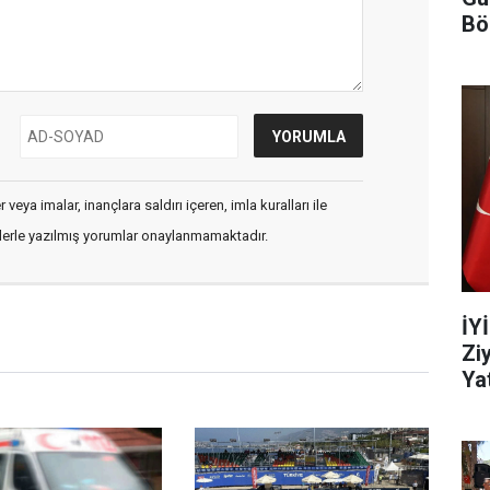
Bö
veya imalar, inançlara saldırı içeren, imla kuralları ile
flerle yazılmış yorumlar onaylanmamaktadır.
İY
Zi
Yat