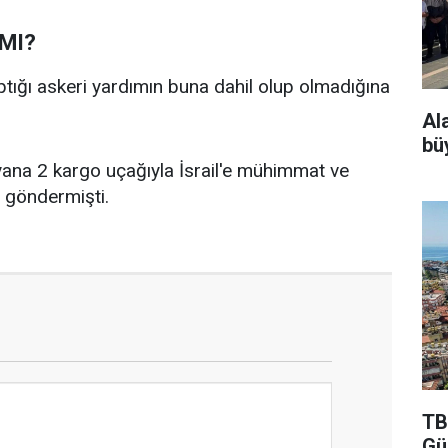
 MI?
tığı askeri yardımın buna dahil olup olmadığına
Al
bü
ana 2 kargo uçağıyla İsrail'e mühimmat ve
m göndermişti.
TB
Gü