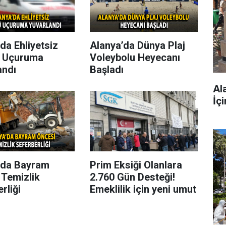
da Ehliyetsiz
Alanya’da Dünya Plaj
 Uçuruma
Voleybolu Heyecanı
andı
Başladı
Al
İç
’da Bayram
Prim Eksiği Olanlara
 Temizlik
2.760 Gün Desteği!
rliği
Emeklilik için yeni umut