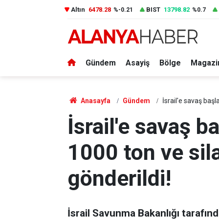
Altın
6478.28
BIST
13798.82
%-0.21
%0.7
Gündem
Asayiş
Bölge
Magazi
Anasayfa
Gündem
İsrail'e savaş başl
İsrail'e savaş b
1000 ton ve sil
gönderildi!
İsrail Savunma Bakanlığı tarafınd