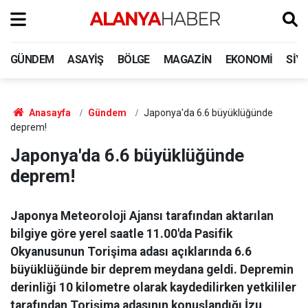
GÜNDEM
ASAYIŞ
BÖLGE
MAGAZIN
EKONOMI
SIY
Anasayfa
Gündem
Japonya'da 6.6 büyüklüğünde
deprem!
Japonya'da 6.6 büyüklüğünde
deprem!
Japonya Meteoroloji Ajansı tarafından aktarılan
bilgiye göre yerel saatle 11.00'da Pasifik
Okyanusunun Torişima adası açıklarında 6.6
büyüklüğünde bir deprem meydana geldi. Depremin
derinliği 10 kilometre olarak kaydedilirken yetkililer
tarafından Torişima adasının konuşlandığı İzu