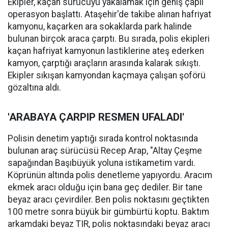
Ekipler, kaçan sürücüyü yakalamak için geniş çaplı
operasyon başlattı. Ataşehir'de takibe alınan hafriyat
kamyonu, kaçarken ara sokaklarda park halinde
bulunan birçok araca çarptı. Bu sırada, polis ekipleri
kaçan hafriyat kamyonun lastiklerine ateş ederken
kamyon, çarptığı araçların arasında kalarak sıkıştı.
Ekipler sıkışan kamyondan kaçmaya çalışan şoförü
gözaltına aldı.
'ARABAYA ÇARPIP RESMEN UFALADI'
Polisin denetim yaptığı sırada kontrol noktasında
bulunan araç sürücüsü Recep Arap, "Altay Çeşme
sapağından Başıbüyük yoluna istikametim vardı.
Köprünün altında polis denetleme yapıyordu. Aracım
ekmek aracı olduğu için bana geç dediler. Bir tane
beyaz aracı çevirdiler. Ben polis noktasını geçtikten
100 metre sonra büyük bir gümbürtü koptu. Baktım
arkamdaki beyaz TIR, polis noktasındaki beyaz aracı