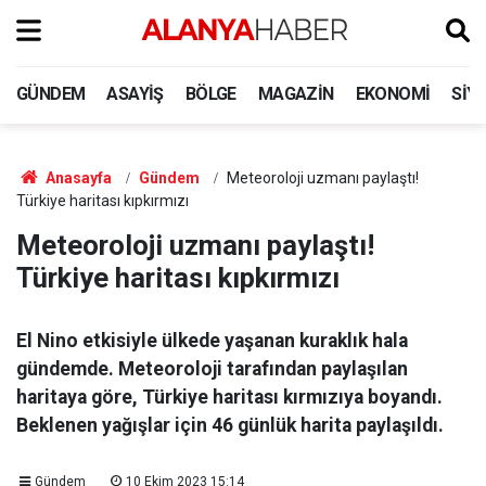
GÜNDEM
ASAYIŞ
BÖLGE
MAGAZIN
EKONOMI
SIY
Anasayfa
Gündem
Meteoroloji uzmanı paylaştı!
Türkiye haritası kıpkırmızı
Meteoroloji uzmanı paylaştı!
Türkiye haritası kıpkırmızı
El Nino etkisiyle ülkede yaşanan kuraklık hala
gündemde. Meteoroloji tarafından paylaşılan
haritaya göre, Türkiye haritası kırmızıya boyandı.
Beklenen yağışlar için 46 günlük harita paylaşıldı.
Gündem
10 Ekim 2023 15:14