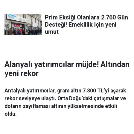
Prim Eksiği Olanlara 2.760 Gün
Desteği! Emeklilik için yeni
umut
Alanyalı yatırımcılar müjde! Altından
yeni rekor
Antalyalı yatırımcılar, gram altın 7.300 TL’yi aşarak
rekor seviyeye ulaştı. Orta Doğu’daki çatışmalar ve
doların zayıflaması altının yükselmesinde etkili
oldu.
Ekonomi
06 Mart 2026 08:44