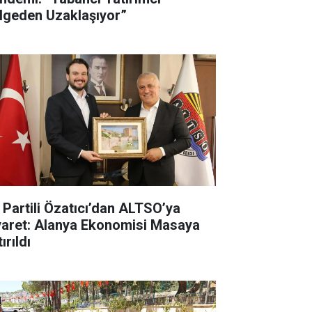
lgeden Uzaklaşıyor”
İ Partili Özatıcı’dan ALTSO’ya
yaret: Alanya Ekonomisi Masaya
ırıldı