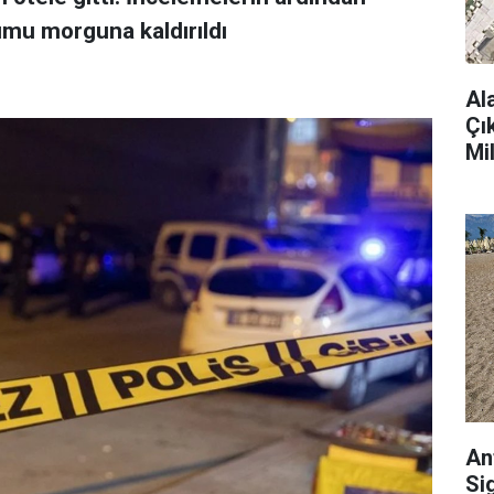
umu morguna kaldırıldı
Al
Çı
Mi
An
Si