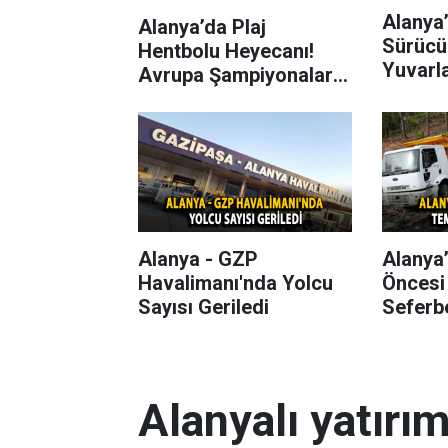
Alanya’
Alanya’da Plaj
Sürücü
Hentbolu Heyecanı!
Yuvarl
Avrupa Şampiyonaları
Başlıyor
Alanya - GZP
Alanya
Havalimanı'nda Yolcu
Öncesi
Sayısı Geriledi
Seferbe
Alanyalı yatırı