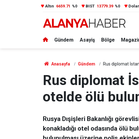
Altın
6659.71
BIST
13779.39
Dola
%0
%0
Gündem
Asayiş
Bölge
Magazi
Anasayfa
Gündem
Rus diplomat İstan
Rus diplomat İs
otelde ölü bulu
Rusya Dışişleri Bakanlığı görevlisi
konakladığı otel odasında ölü bul
bulunulması üzerine polis ekipler