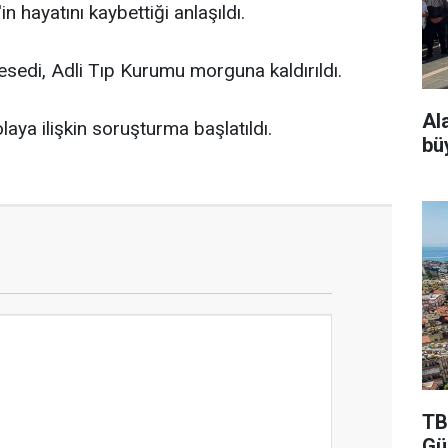
n hayatını kaybettiği anlaşıldı.
esedi, Adli Tıp Kurumu morguna kaldırıldı.
Al
aya ilişkin soruşturma başlatıldı.
bü
TB
Gü