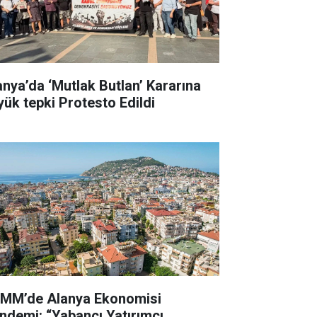
anya’da ‘Mutlak Butlan’ Kararına
yük tepki Protesto Edildi
MM’de Alanya Ekonomisi
ndemi: “Yabancı Yatırımcı