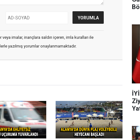
Bö
veya imalar, inançlara saldırı içeren, imla kuralları ile
flerle yazılmış yorumlar onaylanmamaktadır.
İY
Zi
Yat