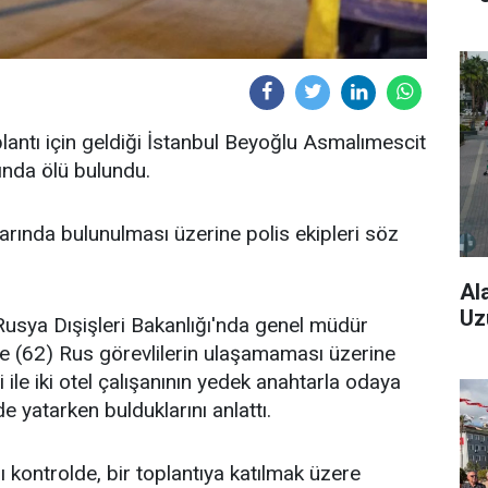
oplantı için geldiği İstanbul Beyoğlu Asmalımescit
ında ölü bulundu.
hbarında bulunulması üzerine polis ekipleri söz
Al
Uz
 Rusya Dışişleri Bakanlığı'nda genel müdür
'e (62) Rus görevlilerin ulaşamaması üzerine
ile iki otel çalışanının yedek anahtarla odaya
de yatarken bulduklarını anlattı.
ğı kontrolde, bir toplantıya katılmak üzere