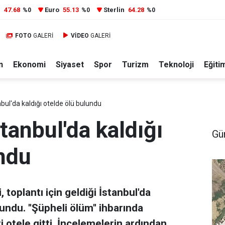
r
47.68
Euro
55.13
Sterlin
64.28
%0
%0
%0
FOTO
GALERİ
VİDEO
GALERİ
n
Ekonomi
Siyaset
Spor
Turizm
Teknoloji
Eğiti
bul'da kaldığı otelde ölü bulundu
tanbul'da kaldığı
Gü
ndu
, toplantı için geldiği İstanbul'da
undu. ''Şüpheli ölüm'' ihbarında
i otele gitti. İncelemelerin ardından