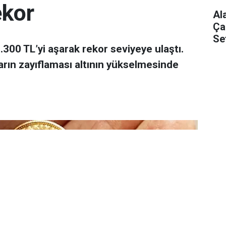
ekor
Al
Ça
Se
 7.300 TL’yi aşarak rekor seviyeye ulaştı.
arın zayıflaması altının yükselmesinde