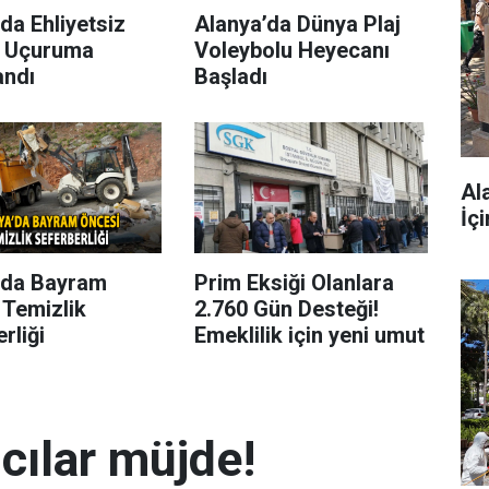
da Ehliyetsiz
Alanya’da Dünya Plaj
 Uçuruma
Voleybolu Heyecanı
andı
Başladı
Al
İç
’da Bayram
Prim Eksiği Olanlara
 Temizlik
2.760 Gün Desteği!
rliği
Emeklilik için yeni umut
mcılar müjde!