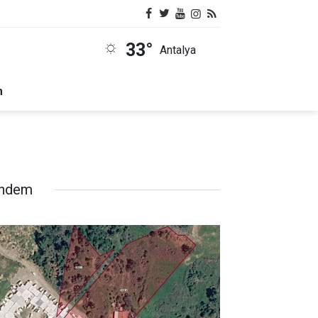
33°
Antalya
m
ndem