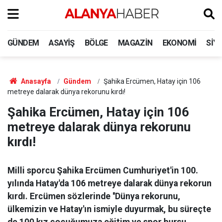
GÜNDEM
ASAYIŞ
BÖLGE
MAGAZIN
EKONOMI
SIY
Anasayfa
Gündem
Şahika Ercümen, Hatay için 106
metreye dalarak dünya rekorunu kırdı!
Şahika Ercümen, Hatay için 106
metreye dalarak dünya rekorunu
kırdı!
Milli sporcu Şahika Ercümen Cumhuriyet'in 100.
yılında Hatay'da 106 metreye dalarak dünya rekorun
kırdı. Ercümen sözlerinde ''Dünya rekorunu,
ülkemizin ve Hatay'ın ismiyle duyurmak, bu süreçte