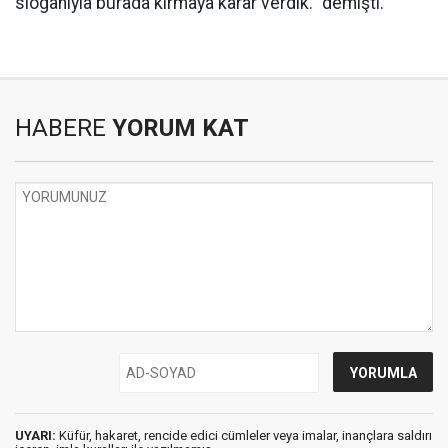
sloganıyla burada kırmaya karar verdik." demişti.
HABERE
YORUM KAT
UYARI:
Küfür, hakaret, rencide edici cümleler veya imalar, inançlara saldırı