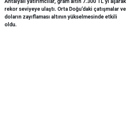
Antalyalı yatırımcılar, gram altın 7.300 TL’yi aşarak
rekor seviyeye ulaştı. Orta Doğu’daki çatışmalar ve
doların zayıflaması altının yükselmesinde etkili
oldu.
Ekonomi
06 Mart 2026 08:44