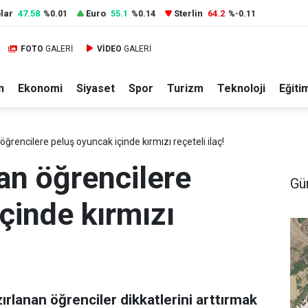
lar
47.58
Euro
55.1
Sterlin
64.2
%0.01
%0.14
%-0.11
FOTO
GALERİ
VİDEO
GALERİ
n
Ekonomi
Siyaset
Spor
Turizm
Teknoloji
Eğiti
ğrencilere peluş oyuncak içinde kırmızı reçeteli ilaç!
an öğrencilere
Gü
çinde kırmızı
zırlanan öğrenciler dikkatlerini arttırmak