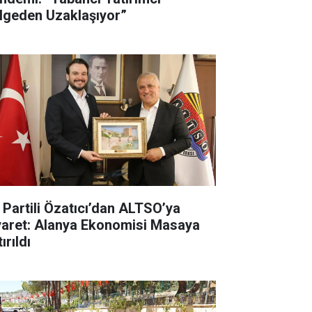
lgeden Uzaklaşıyor”
İ Partili Özatıcı’dan ALTSO’ya
yaret: Alanya Ekonomisi Masaya
ırıldı