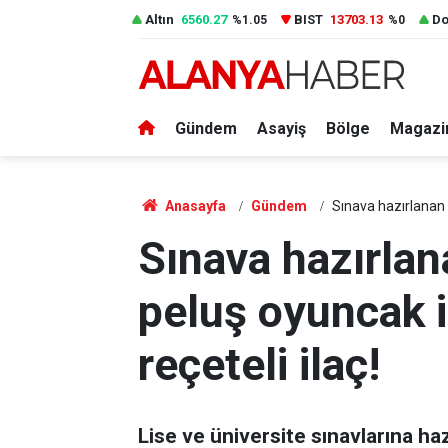
Altın
6560.27
BIST
13703.13
Do
%1.05
%0
Gündem
Asayiş
Bölge
Magazi
Anasayfa
Gündem
Sınava hazırlanan ö
Sınava hazırlan
peluş oyuncak i
reçeteli ilaç!
Lise ve üniversite sınavlarına ha