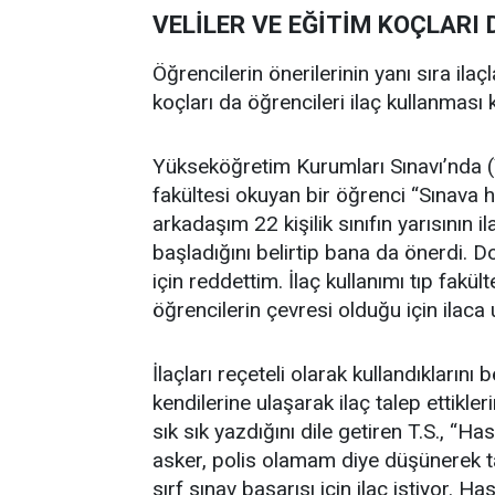
VELİLER VE EĞİTİM KOÇLARI
Öğrencilerin önerilerinin yanı sıra ilaç
koçları da öğrencileri ilaç kullanması
Yükseköğretim Kurumları Sınavı’nda (
fakültesi okuyan bir öğrenci “Sınava h
arkadaşım 22 kişilik sınıfın yarısının il
başladığını belirtip bana da önerdi. 
için reddettim. İlaç kullanımı tıp fakül
öğrencilerin çevresi olduğu için ilaca
İlaçları reçeteli olarak kullandıklarını b
kendilerine ulaşarak ilaç talep ettikler
sık sık yazdığını dile getiren T.S., “Has
asker, polis olamam diye düşünerek ta
sırf sınav başarısı için ilaç istiyor.