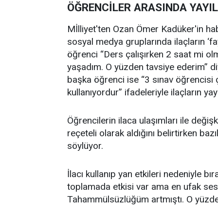
ÖĞRENCİLER ARASINDA YAYIL
Mİlliyet'ten Ozan Ömer Kadüker'in hab
sosyal medya gruplarında ilaçların ‘fay
öğrenci “Ders çalışırken 2 saat mi ol
yaşadım. O yüzden tavsiye ederim” diy
başka öğrenci ise “3 sınav öğrencisi çevi
kullanıyordur” ifadeleriyle ilaçların yayg
Öğrencilerin ilaca ulaşımları ile deği
reçeteli olarak aldığını belirtirken baz
söylüyor.
İlacı kullanıp yan etkileri nedeniyle bı
toplamada etkisi var ama en ufak sest
Tahammülsüzlüğüm artmıştı. O yüzden b