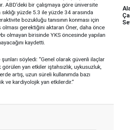
tır. ABD’deki bir çalışmaya göre üniversite
Al
 sıklığı yüzde 5.3 ile yüzde 34 arasında
Ça
iperaktivite bozukluğu tanısının konması için
Se
ş olması gerektiğini aktaran Öner, daha önce
kaybı olmayan birisinde YKS öncesinde yapılan
yacağını kaydetti.
e şunları söyledi: “Genel olarak güvenli ilaçlar
 görülen yan etkiler iştahsızlık, uykusuzluk,
tlerde artış, uzun süreli kullanımda bazı
k ve kardiyolojik yan etkilerdir.”