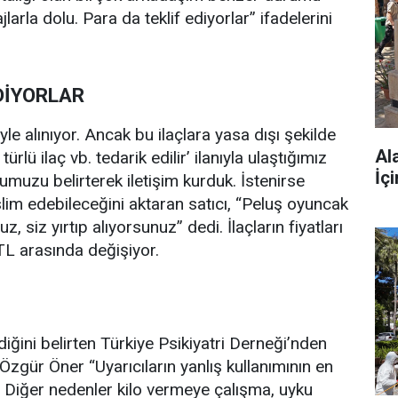
arla dolu. Para da teklif ediyorlar” ifadelerini
DİYORLAR
yle alınıyor. Ancak bu ilaçlara yasa dışı şekilde
Al
lü ilaç vb. tedarik edilir’ ilanıyla ulaştığımız
İç
umuzu belirterek iletişim kurduk. İstenirse
eslim edebileceğini aktaran satıcı, “Peluş oyuncak
, siz yırtıp alıyorsunuz” dedi. İlaçların fiyatları
TL arasında değişiyor.
ediğini belirten Türkiye Psikiyatri Derneği’nden
 Özgür Öner “Uyarıcıların yanlış kullanımının en
. Diğer nedenler kilo vermeye çalışma, uyku