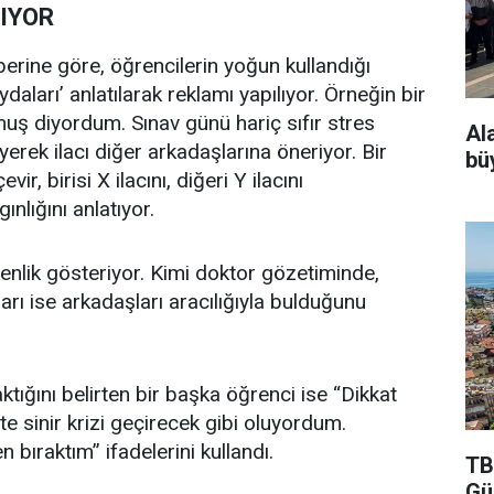
IYOR
erine göre, öğrencilerin yoğun kullandığı
daları’ anlatılarak reklamı yapılıyor. Örneğin bir
muş diyordum. Sınav günü hariç sıfır stres
Al
erek ilacı diğer arkadaşlarına öneriyor. Bir
bü
r, birisi X ilacını, diğeri Y ilacını
ınlığını anlatıyor.
şkenlik gösteriyor. Kimi doktor gözetiminde,
ıları ise arkadaşları aracılığıyla bulduğunu
raktığını belirten bir başka öğrenci ise “Dikkat
e sinir krizi geçirecek gibi oluyordum.
ıraktım” ifadelerini kullandı.
TB
Gü