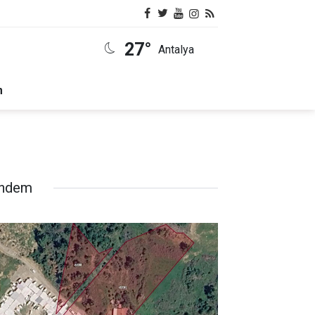
27°
Antalya
m
ndem