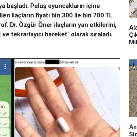
aya başladı. Peluş oyuncakların içine
en ilaçların fiyatı bin 300 ile bin 700 TL
of. Dr. Özgür Öner ilaçların yan etkilerini,
Al
k ve tekrarlayıcı hareket" olarak sıraladı.
Çı
Mi
An
Si