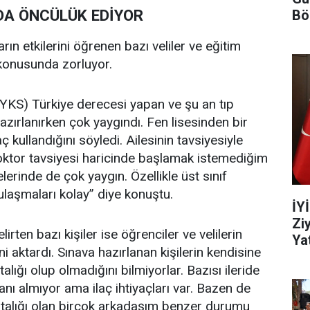
 DA ÖNCÜLÜK EDİYOR
Bö
ların etkilerini öğrenen bazı veliler ve eğitim
 konusunda zorluyor.
YKS) Türkiye derecesi yapan ve şu an tıp
azırlanırken çok yaygındı. Fen lisesinden bir
aç kullandığını söyledi. Ailesinin tavsiyesiyle
Doktor tavsiyesi haricinde başlamak istemediğim
telerinde de çok yaygın. Özellikle üst sınıf
 ulaşmaları kolay” diye konuştu.
İY
Zi
elirten bazı kişiler ise öğrenciler ve velilerin
Yat
ini aktardı. Sınava hazırlanan kişilerin kendisine
talığı olup olmadığını bilmiyorlar. Bazısı ileride
nı almıyor ama ilaç ihtiyaçları var. Bazen de
 Hastalığı olan birçok arkadaşım benzer durumu