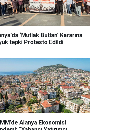
anya’da ‘Mutlak Butlan’ Kararına
yük tepki Protesto Edildi
MM’de Alanya Ekonomisi
ndemi: “Yabancı Yatırımcı